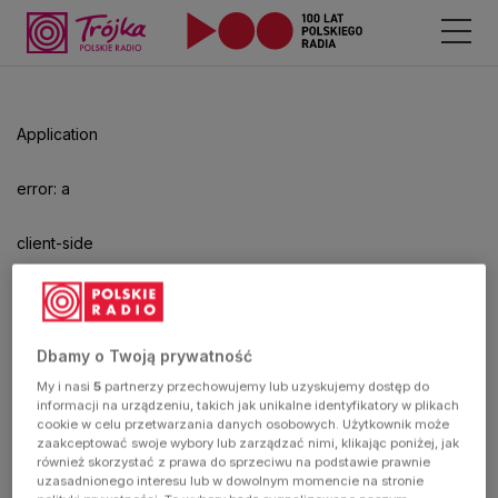
Odtwarzacz
jest
gotowy.
Kliknij
Application
aby
odtwarzać.
error: a
client-side
exception
has
Dbamy o Twoją prywatność
My i nasi
5
partnerzy przechowujemy lub uzyskujemy dostęp do
occurred
informacji na urządzeniu, takich jak unikalne identyfikatory w plikach
cookie w celu przetwarzania danych osobowych. Użytkownik może
zaakceptować swoje wybory lub zarządzać nimi, klikając poniżej, jak
(see the
również skorzystać z prawa do sprzeciwu na podstawie prawnie
uzasadnionego interesu lub w dowolnym momencie na stronie