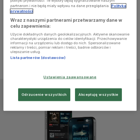
polityki prywatności. Te wybory będą sygnalizowane naszym
browser
partnerom i nie będą miały wpływu na dane przeglądania.
Polityka
prywatności
Wraz z naszymi partnerami przetwarzamy dane w
console for
celu zapewnienia:
Użycie dokładnych danych geolokalizacyjnych. Aktywne skanowanie
more
charakterystyki urządzenia do celów identyfikacji. Przechowywanie
informacji na urządzeniu lub dostęp do nich. Spersonalizowane
reklamy i treści, pomiar reklam i treści, badnie odbiorców i
information)
.
ulepszanie usług.
Lista partnerów (dostawców)
Ustawienia zaawansowane
Odrzucenie wszystkich
Akceptuję wszystkie