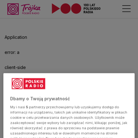
Odtwarzacz
jest
gotowy.
Kliknij
Application
aby
odtwarzać.
error: a
client-side
exception
has
Dbamy o Twoją prywatność
My i nasi
5
partnerzy przechowujemy lub uzyskujemy dostęp do
occurred
informacji na urządzeniu, takich jak unikalne identyfikatory w plikach
cookie w celu przetwarzania danych osobowych. Użytkownik może
zaakceptować swoje wybory lub zarządzać nimi, klikając poniżej, jak
(see the
również skorzystać z prawa do sprzeciwu na podstawie prawnie
uzasadnionego interesu lub w dowolnym momencie na stronie