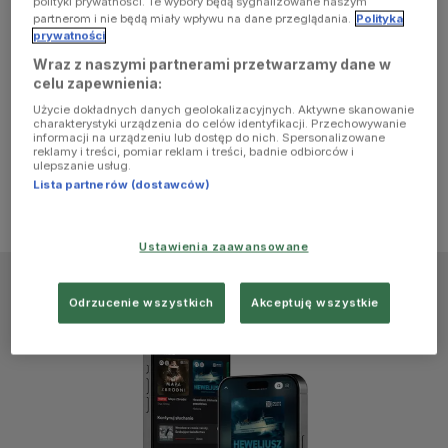
polityki prywatności. Te wybory będą sygnalizowane naszym
browser
partnerom i nie będą miały wpływu na dane przeglądania.
Polityka
prywatności
Wraz z naszymi partnerami przetwarzamy dane w
console for
celu zapewnienia:
Użycie dokładnych danych geolokalizacyjnych. Aktywne skanowanie
more
charakterystyki urządzenia do celów identyfikacji. Przechowywanie
informacji na urządzeniu lub dostęp do nich. Spersonalizowane
reklamy i treści, pomiar reklam i treści, badnie odbiorców i
information)
.
ulepszanie usług.
Lista partnerów (dostawców)
Ustawienia zaawansowane
Odrzucenie wszystkich
Akceptuję wszystkie