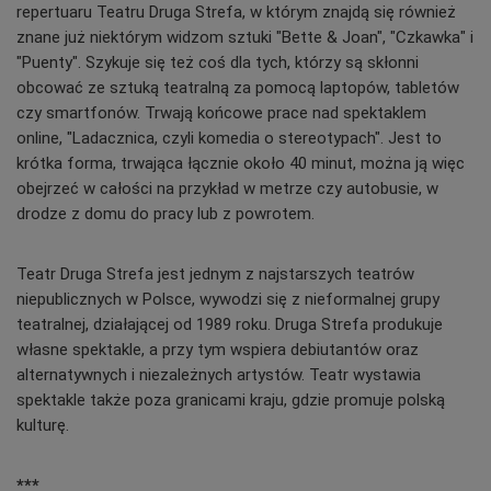
repertuaru Teatru Drug
a
Stref
a
, w którym znajdą się również
znane już niektórym widzom sztuki "Bette & Joan", "Czkawka" i
"Puenty". Szykuje się też coś dla tych, którzy są skłonni
obcować ze sztuką teatralną za pomocą laptopów, tabletów
czy smartfonów. Trwają końcowe prace nad spektaklem
online, "Ladacznica, czyli komedia o stereotypach". Jest to
krótka forma, trwająca łącznie około 40 minut, można ją więc
obejrzeć w całości na przykład w metrze czy autobusie, w
drodze z domu do pracy lub z powrotem.
Teatr Druga Strefa jest jednym z najstarszych teatrów
niepublicznych w Polsce, wywodzi się z nieformalnej grupy
teatralnej, działającej od 1989 roku. Druga Strefa produkuje
własne spektakle, a przy tym wspiera debiutantów oraz
alternatywnych i niezależnych artystów. Teatr wystawia
spektakle także poza granicami kraju, gdzie promuje polską
kulturę. ​
***