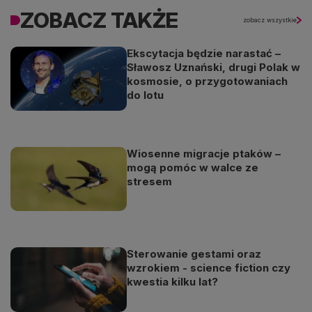
ZOBACZ TAKŻE
zobacz wszystkie
Ekscytacja będzie narastać –
Sławosz Uznański, drugi Polak w
kosmosie, o przygotowaniach
do lotu
Wiosenne migracje ptaków –
mogą pomóc w walce ze
stresem
Sterowanie gestami oraz
wzrokiem - science fiction czy
kwestia kilku lat?