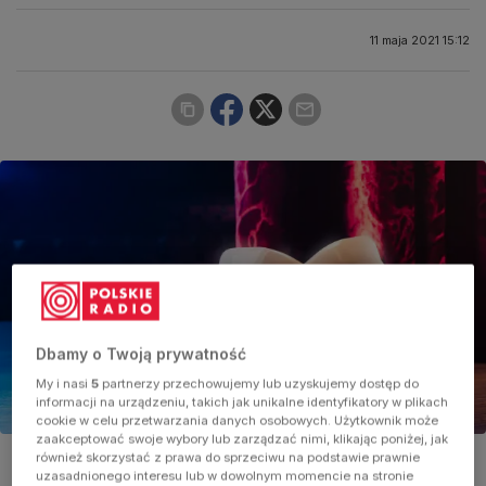
11 maja 2021 15:12
Dbamy o Twoją prywatność
My i nasi
5
partnerzy przechowujemy lub uzyskujemy dostęp do
informacji na urządzeniu, takich jak unikalne identyfikatory w plikach
cookie w celu przetwarzania danych osobowych. Użytkownik może
zaakceptować swoje wybory lub zarządzać nimi, klikając poniżej, jak
Teatr
również skorzystać z prawa do sprzeciwu na podstawie prawnie
Foto:
Shutterstock/Fer Gregory
uzasadnionego interesu lub w dowolnym momencie na stronie