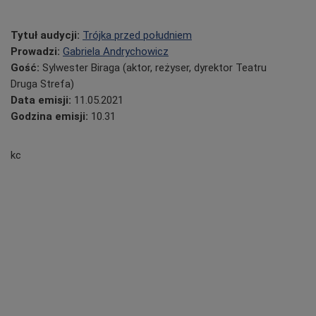
Tytuł audycji:
Trójka przed południem
Prowadzi:
Gabriela Andrychowicz
Gość:
Sylwester Biraga (aktor, reżyser, dyrektor Teatru
Drug
a
Stref
a
)
Data emisji:
11.05.2021
Godzina emisji:
10.31
kc