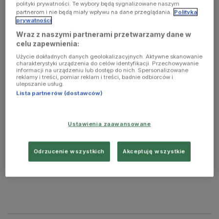
polityki prywatności. Te wybory będą sygnalizowane naszym
partnerom i nie będą miały wpływu na dane przeglądania.
Polityka
prywatności
Miłośnicy teatru są już mocno spragnieni bezpośredniego
kontaktu z tą formą sztuki. Za niecały miesiąc, a dokładnie 4
Wraz z naszymi partnerami przetwarzamy dane w
celu zapewnienia:
czerwca, będą oni mogli wybrać się do Teatru Druga Strefa na
warszawskim Mokotowie, by zobaczyć "Geometrię
Użycie dokładnych danych geolokalizacyjnych. Aktywne skanowanie
charakterystyki urządzenia do celów identyfikacji. Przechowywanie
propagandy", spektakl określany mianem "monodramu
informacji na urządzeniu lub dostęp do nich. Spersonalizowane
nowocyrkowego".
reklamy i treści, pomiar reklam i treści, badnie odbiorców i
ulepszanie usług.
Lista partnerów (dostawców)
– To opowieść zaczerpnięta z "Alicji w Krainie Czarów", której
głównym bohaterem jest królik. Trafia on na Ziemię, by
Ustawienia zaawansowane
wykonać polecenie Królowej Kier, czyli zabrać ludzi do jej
królestwa. Królik, w garniturze i pod krawatem, będzie kusił
ludzi przedziwnymi rzeczami – zdradza zarys fabuły Sylwester
Odrzucenie wszystkich
Akceptuję wszystkie
Biraga, dyrektor Teatru Drug
a
Stref
a
.