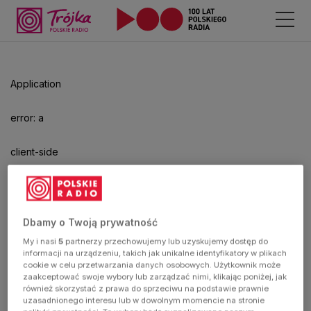
Odtwarzacz
jest
gotowy.
Kliknij
Application
aby
odtwarzać.
error: a
client-side
exception
has
Dbamy o Twoją prywatność
My i nasi
5
partnerzy przechowujemy lub uzyskujemy dostęp do
occurred
informacji na urządzeniu, takich jak unikalne identyfikatory w plikach
cookie w celu przetwarzania danych osobowych. Użytkownik może
zaakceptować swoje wybory lub zarządzać nimi, klikając poniżej, jak
(see the
również skorzystać z prawa do sprzeciwu na podstawie prawnie
uzasadnionego interesu lub w dowolnym momencie na stronie