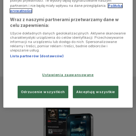
polityki prywatności. Te wybory będą sygnalizowane naszym
browser
partnerom i nie będą miały wpływu na dane przeglądania.
Polityka
prywatności
Wraz z naszymi partnerami przetwarzamy dane w
console for
celu zapewnienia:
Użycie dokładnych danych geolokalizacyjnych. Aktywne skanowanie
more
charakterystyki urządzenia do celów identyfikacji. Przechowywanie
informacji na urządzeniu lub dostęp do nich. Spersonalizowane
reklamy i treści, pomiar reklam i treści, badnie odbiorców i
information)
.
ulepszanie usług.
Lista partnerów (dostawców)
Ustawienia zaawansowane
Odrzucenie wszystkich
Akceptuję wszystkie