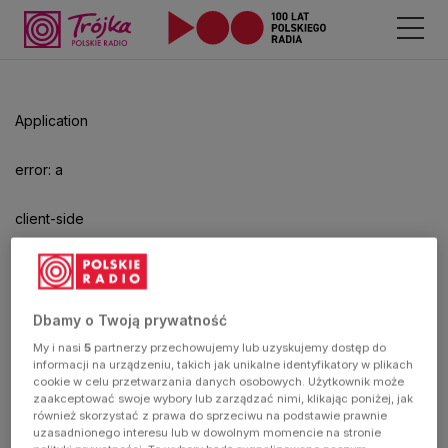
Application
error: a
client-side
exception
has
Dbamy o Twoją prywatność
My i nasi
5
partnerzy przechowujemy lub uzyskujemy dostęp do
occurred
informacji na urządzeniu, takich jak unikalne identyfikatory w plikach
cookie w celu przetwarzania danych osobowych. Użytkownik może
zaakceptować swoje wybory lub zarządzać nimi, klikając poniżej, jak
(see the
również skorzystać z prawa do sprzeciwu na podstawie prawnie
uzasadnionego interesu lub w dowolnym momencie na stronie