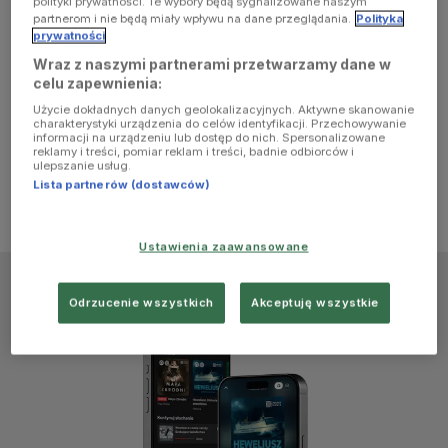
polityki prywatności. Te wybory będą sygnalizowane naszym
browser
partnerom i nie będą miały wpływu na dane przeglądania.
Polityka
prywatności
Wraz z naszymi partnerami przetwarzamy dane w
console for
celu zapewnienia:
Użycie dokładnych danych geolokalizacyjnych. Aktywne skanowanie
more
charakterystyki urządzenia do celów identyfikacji. Przechowywanie
informacji na urządzeniu lub dostęp do nich. Spersonalizowane
reklamy i treści, pomiar reklam i treści, badnie odbiorców i
information)
.
ulepszanie usług.
Lista partnerów (dostawców)
Ustawienia zaawansowane
Odrzucenie wszystkich
Akceptuję wszystkie