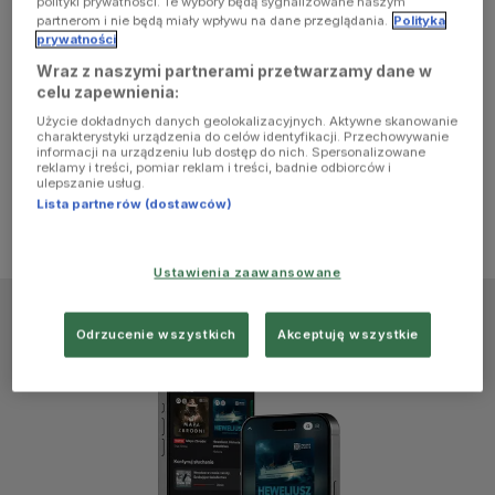
polityki prywatności. Te wybory będą sygnalizowane naszym
browser
partnerom i nie będą miały wpływu na dane przeglądania.
Polityka
prywatności
Wraz z naszymi partnerami przetwarzamy dane w
console for
celu zapewnienia:
Użycie dokładnych danych geolokalizacyjnych. Aktywne skanowanie
more
charakterystyki urządzenia do celów identyfikacji. Przechowywanie
informacji na urządzeniu lub dostęp do nich. Spersonalizowane
reklamy i treści, pomiar reklam i treści, badnie odbiorców i
information)
.
ulepszanie usług.
Lista partnerów (dostawców)
Ustawienia zaawansowane
Odrzucenie wszystkich
Akceptuję wszystkie