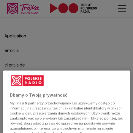
Application
error: a
client-side
exception
has
Dbamy o Twoją prywatność
My i nasi
5
partnerzy przechowujemy lub uzyskujemy dostęp do
occurred
informacji na urządzeniu, takich jak unikalne identyfikatory w plikach
cookie w celu przetwarzania danych osobowych. Użytkownik może
zaakceptować swoje wybory lub zarządzać nimi, klikając poniżej, jak
(see the
również skorzystać z prawa do sprzeciwu na podstawie prawnie
uzasadnionego interesu lub w dowolnym momencie na stronie