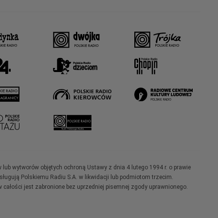
w lub wytworów objętych ochroną Ustawy z dnia 4 lutego 1994 r. o prawie
ugują Polskiemu Radiu S.A. w likwidacji lub podmiotom trzecim.
 całości jest zabronione bez uprzedniej pisemnej zgody uprawnionego.