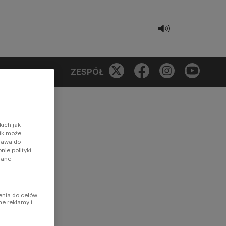
KONKURSY
ZESPÓŁ
kich jak
nik może
prawa do
ie polityki
dane
enia do celów
ne reklamy i