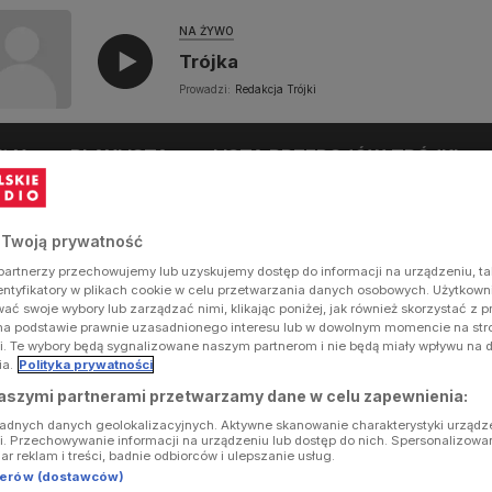
NA ŻYWO
Trójka
Prowadzi:
Redakcja Trójki
UŁY
PLAYLISTA
LISTA PRZEBOJÓW TRÓJKI
 Twoją prywatność
artnerzy przechowujemy lub uzyskujemy dostęp do informacji na urządzeniu, ta
dentyfikatory w plikach cookie w celu przetwarzania danych osobowych. Użytkow
ć swoje wybory lub zarządzać nimi, klikając poniżej, jak również skorzystać z 
na podstawie prawnie uzasadnionego interesu lub w dowolnym momencie na stron
i. Te wybory będą sygnalizowane naszym partnerom i nie będą miały wpływu na 
ia.
Polityka prywatności
aszymi partnerami przetwarzamy dane w celu zapewnienia:
ładnych danych geolokalizacyjnych. Aktywne skanowanie charakterystyki urządz
ji. Przechowywanie informacji na urządzeniu lub dostęp do nich. Spersonalizowa
iar reklam i treści, badnie odbiorców i ulepszanie usług.
tnerów (dostawców)