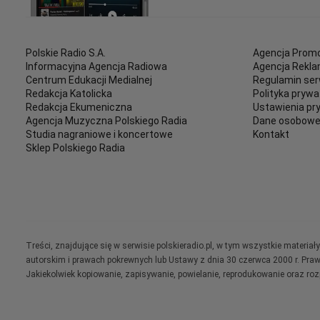
Polskie Radio S.A.
Agencja Promo
Informacyjna Agencja Radiowa
Agencja Rekl
Centrum Edukacji Medialnej
Regulamin ser
Redakcja Katolicka
Polityka prywa
Redakcja Ekumeniczna
Ustawienia pr
Agencja Muzyczna Polskiego Radia
Dane osobow
Studia nagraniowe i koncertowe
Kontakt
Sklep Polskiego Radia
Treści, znajdujące się w serwisie polskieradio.pl, w tym wszystkie materi
autorskim i prawach pokrewnych lub Ustawy z dnia 30 czerwca 2000 r. Pra
Jakiekolwiek kopiowanie, zapisywanie, powielanie, reprodukowanie oraz ro