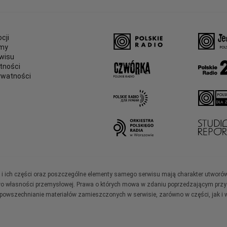
cji
amy
wisu
tności
ywatności
e
ały i ich części oraz poszczególne elementy samego serwisu mają charakter utworó
wo własności przemysłowej. Prawa o których mowa w zdaniu poprzedzającym przysł
zpowszechnianie materiałów zamieszczonych w serwisie, zarówno w części, jak i w