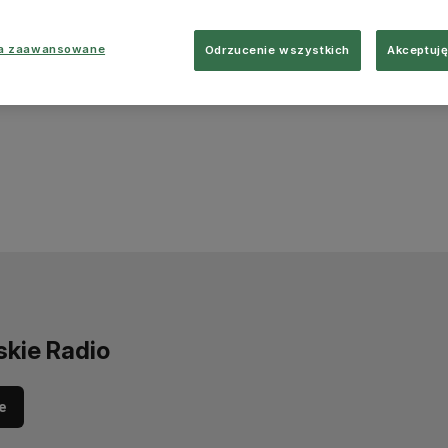
ia zaawansowane
Odrzucenie wszystkich
Akceptuję
skie Radio
e