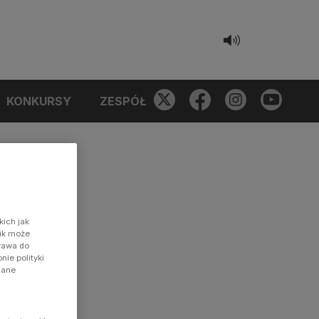
KONKURSY
ZESPÓŁ
kich jak
nik może
prawa do
ie polityki
dane