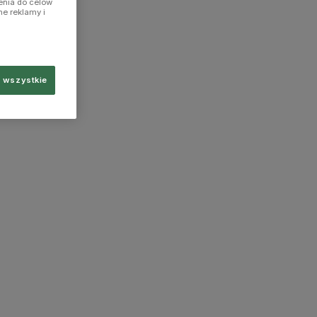
enia do celów
ne reklamy i
 wszystkie