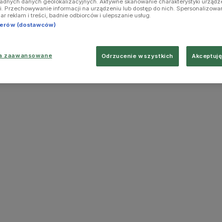
ładnych danych geolokalizacyjnych. Aktywne skanowanie charakterystyki urządz
ji. Przechowywanie informacji na urządzeniu lub dostęp do nich. Spersonalizowa
iar reklam i treści, badnie odbiorców i ulepszanie usług.
tnerów (dostawców)
ia zaawansowane
Odrzucenie wszystkich
Akceptuję