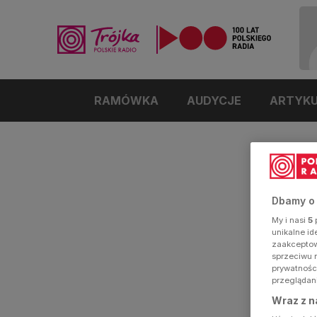
RAMÓWKA
AUDYCJE
ARTYK
Dbamy o
My i nasi
5
p
unikalne i
zaakceptowa
sprzeciwu 
prywatnośc
przeglądan
Wraz z n