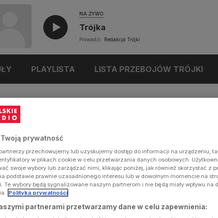
NA ŻYWO
Trójka
Prowadzi:
Redakcja Trójki
UŁY
PLAYLISTA
LISTA PRZEBOJÓW TRÓJKI
 Twoją prywatność
artnerzy przechowujemy lub uzyskujemy dostęp do informacji na urządzeniu, ta
dentyfikatory w plikach cookie w celu przetwarzania danych osobowych. Użytkow
ć swoje wybory lub zarządzać nimi, klikając poniżej, jak również skorzystać z 
na podstawie prawnie uzasadnionego interesu lub w dowolnym momencie na stron
i. Te wybory będą sygnalizowane naszym partnerom i nie będą miały wpływu na 
ia.
Polityka prywatności
aszymi partnerami przetwarzamy dane w celu zapewnienia: