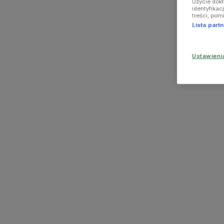
Użycie dok
identyfikac
treści, pom
Lista par
Ustawien