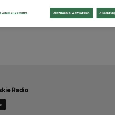
ia zaawansowane
Odrzucenie wszystkich
Akceptuję
skie Radio
e