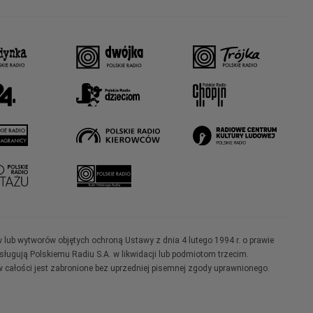
w lub wytworów objętych ochroną Ustawy z dnia 4 lutego 1994 r. o prawie
ugują Polskiemu Radiu S.A. w likwidacji lub podmiotom trzecim.
 całości jest zabronione bez uprzedniej pisemnej zgody uprawnionego.