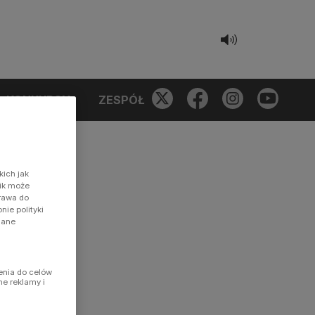
KONKURSY
ZESPÓŁ
kich jak
nik może
prawa do
ie polityki
dane
enia do celów
ne reklamy i