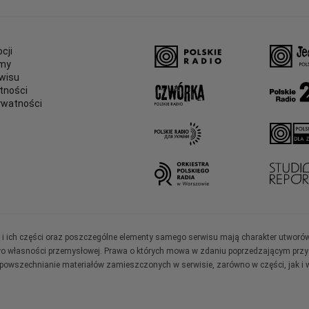
cji
amy
wisu
tności
ywatności
e
ały i ich części oraz poszczególne elementy samego serwisu mają charakter utworó
wo własności przemysłowej. Prawa o których mowa w zdaniu poprzedzającym przysł
zpowszechnianie materiałów zamieszczonych w serwisie, zarówno w części, jak i w