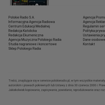
Polskie Radio S.A.
Agencja Promo
Informacyjna Agencja Radiowa
Agencja Rekl
Centrum Edukacji Medialnej
Regulamin ser
Redakcja Katolicka
Polityka prywa
Redakcja Ekumeniczna
Ustawienia pr
Agencja Muzyczna Polskiego Radia
Dane osobow
Studia nagraniowe i koncertowe
Kontakt
Sklep Polskiego Radia
Treści, znajdujące się w serwisie polskieradio.pl, w tym wszystkie materi
autorskim i prawach pokrewnych lub Ustawy z dnia 30 czerwca 2000 r. Pra
Jakiekolwiek kopiowanie, zapisywanie, powielanie, reprodukowanie oraz ro