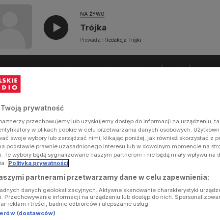
NA ŻYWO
Trójka
Prowadzi:
Redakcja Trójki
UŁY
PLAYLISTA
LISTA PRZEBOJÓW TRÓJKI
 Twoją prywatność
artnerzy przechowujemy lub uzyskujemy dostęp do informacji na urządzeniu, ta
dentyfikatory w plikach cookie w celu przetwarzania danych osobowych. Użytkow
ć swoje wybory lub zarządzać nimi, klikając poniżej, jak również skorzystać z 
na podstawie prawnie uzasadnionego interesu lub w dowolnym momencie na stron
i. Te wybory będą sygnalizowane naszym partnerom i nie będą miały wpływu na 
ia.
Polityka prywatności
aszymi partnerami przetwarzamy dane w celu zapewnienia:
ładnych danych geolokalizacyjnych. Aktywne skanowanie charakterystyki urządz
ji. Przechowywanie informacji na urządzeniu lub dostęp do nich. Spersonalizowa
iar reklam i treści, badnie odbiorców i ulepszanie usług.
tnerów (dostawców)