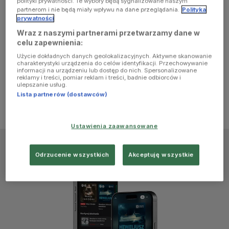
polityki prywatności. Te wybory będą sygnalizowane naszym
browser
partnerom i nie będą miały wpływu na dane przeglądania.
Polityka
prywatności
Wraz z naszymi partnerami przetwarzamy dane w
console for
celu zapewnienia:
Użycie dokładnych danych geolokalizacyjnych. Aktywne skanowanie
more
charakterystyki urządzenia do celów identyfikacji. Przechowywanie
informacji na urządzeniu lub dostęp do nich. Spersonalizowane
reklamy i treści, pomiar reklam i treści, badnie odbiorców i
information)
.
ulepszanie usług.
Lista partnerów (dostawców)
Ustawienia zaawansowane
Odrzucenie wszystkich
Akceptuję wszystkie