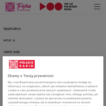
Odtwarzacz
jest
gotowy.
Kliknij
Application
aby
odtwarzać.
error: a
client-side
exception
has
Dbamy o Twoją prywatność
My i nasi
5
partnerzy przechowujemy lub uzyskujemy dostęp do
occurred
informacji na urządzeniu, takich jak unikalne identyfikatory w plikach
cookie w celu przetwarzania danych osobowych. Użytkownik może
zaakceptować swoje wybory lub zarządzać nimi, klikając poniżej, jak
(see the
również skorzystać z prawa do sprzeciwu na podstawie prawnie
uzasadnionego interesu lub w dowolnym momencie na stronie