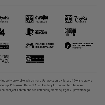
w lub wytworów objętych ochroną Ustawy z dnia 4 lutego 1994 r. o prawie
ugują Polskiemu Radiu S.A. w likwidacji lub podmiotom trzecim.
 całości jest zabronione bez uprzedniej pisemnej zgody uprawnionego.