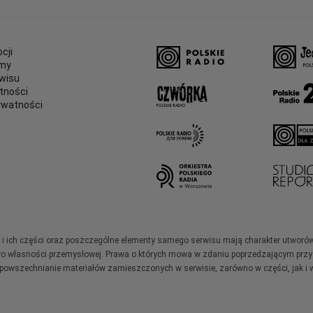
cji
amy
wisu
tności
ywatności
e
ały i ich części oraz poszczególne elementy samego serwisu mają charakter utworó
wo własności przemysłowej. Prawa o których mowa w zdaniu poprzedzającym przysł
zpowszechnianie materiałów zamieszczonych w serwisie, zarówno w części, jak i w