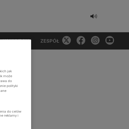
KONKURSY
ZESPÓŁ
kich jak
nik może
prawa do
ie polityki
dane
enia do celów
ne reklamy i