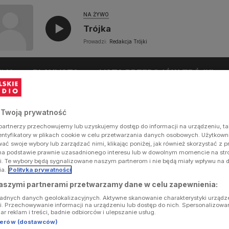
NA ŻYWO
Trójka
Prowadzi:
Redakcja Trójki
UŁY
PLAYLISTA
LISTA PRZEBOJÓW TRÓJKI
 Twoją prywatność
artnerzy przechowujemy lub uzyskujemy dostęp do informacji na urządzeniu, ta
dentyfikatory w plikach cookie w celu przetwarzania danych osobowych. Użytkow
ć swoje wybory lub zarządzać nimi, klikając poniżej, jak również skorzystać z 
na podstawie prawnie uzasadnionego interesu lub w dowolnym momencie na stron
i. Te wybory będą sygnalizowane naszym partnerom i nie będą miały wpływu na 
ia.
Polityka prywatności
aszymi partnerami przetwarzamy dane w celu zapewnienia:
ładnych danych geolokalizacyjnych. Aktywne skanowanie charakterystyki urządz
ji. Przechowywanie informacji na urządzeniu lub dostęp do nich. Spersonalizowa
iar reklam i treści, badnie odbiorców i ulepszanie usług.
tnerów (dostawców)