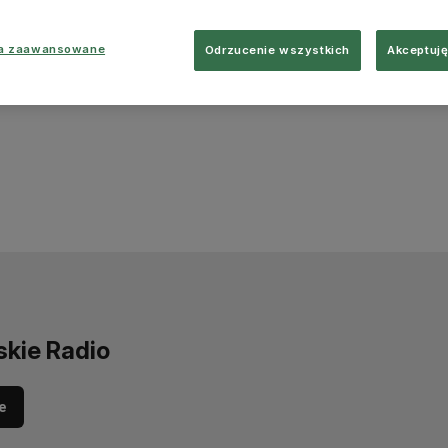
ia zaawansowane
Odrzucenie wszystkich
Akceptuję
skie Radio
e