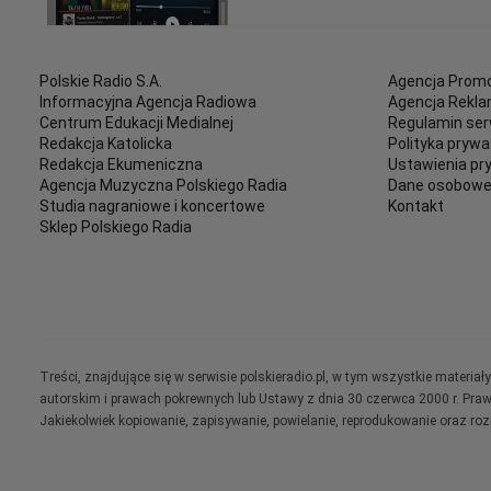
Polskie Radio S.A.
Agencja Promo
Informacyjna Agencja Radiowa
Agencja Rekl
Centrum Edukacji Medialnej
Regulamin ser
Redakcja Katolicka
Polityka prywa
Redakcja Ekumeniczna
Ustawienia pr
Agencja Muzyczna Polskiego Radia
Dane osobow
Studia nagraniowe i koncertowe
Kontakt
Sklep Polskiego Radia
Treści, znajdujące się w serwisie polskieradio.pl, w tym wszystkie materi
autorskim i prawach pokrewnych lub Ustawy z dnia 30 czerwca 2000 r. Pra
Jakiekolwiek kopiowanie, zapisywanie, powielanie, reprodukowanie oraz ro