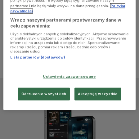
polityki prywatności. Te wybory będą sygnalizowane naszym
browser
partnerom i nie będą miały wpływu na dane przeglądania.
Polityka
prywatności
Wraz z naszymi partnerami przetwarzamy dane w
console for
celu zapewnienia:
Użycie dokładnych danych geolokalizacyjnych. Aktywne skanowanie
more
charakterystyki urządzenia do celów identyfikacji. Przechowywanie
informacji na urządzeniu lub dostęp do nich. Spersonalizowane
reklamy i treści, pomiar reklam i treści, badnie odbiorców i
information)
.
ulepszanie usług.
Lista partnerów (dostawców)
Ustawienia zaawansowane
Odrzucenie wszystkich
Akceptuję wszystkie