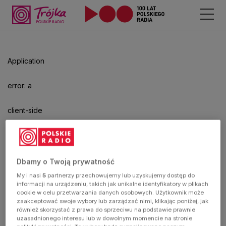
Application
error: a
client-side
exception
has
Dbamy o Twoją prywatność
My i nasi
5
partnerzy przechowujemy lub uzyskujemy dostęp do
occurred
informacji na urządzeniu, takich jak unikalne identyfikatory w plikach
cookie w celu przetwarzania danych osobowych. Użytkownik może
zaakceptować swoje wybory lub zarządzać nimi, klikając poniżej, jak
(see the
również skorzystać z prawa do sprzeciwu na podstawie prawnie
uzasadnionego interesu lub w dowolnym momencie na stronie