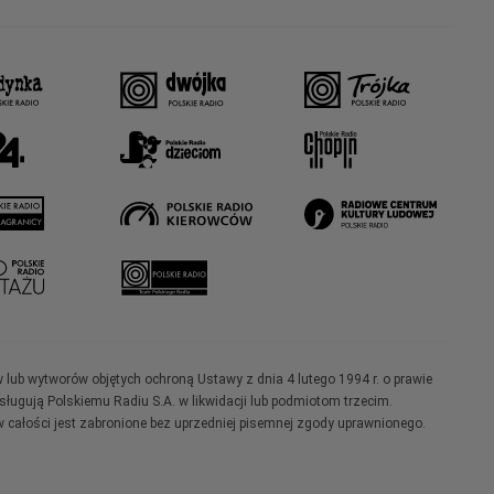
w lub wytworów objętych ochroną Ustawy z dnia 4 lutego 1994 r. o prawie
ugują Polskiemu Radiu S.A. w likwidacji lub podmiotom trzecim.
 całości jest zabronione bez uprzedniej pisemnej zgody uprawnionego.