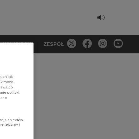
KONKURSY
ZESPÓŁ
kich jak
nik może
prawa do
ie polityki
dane
enia do celów
ne reklamy i