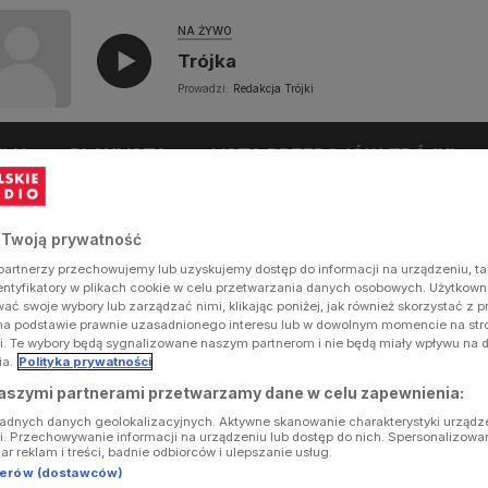
NA ŻYWO
Trójka
Prowadzi:
Redakcja Trójki
UŁY
PLAYLISTA
LISTA PRZEBOJÓW TRÓJKI
 Twoją prywatność
artnerzy przechowujemy lub uzyskujemy dostęp do informacji na urządzeniu, ta
dentyfikatory w plikach cookie w celu przetwarzania danych osobowych. Użytkow
ć swoje wybory lub zarządzać nimi, klikając poniżej, jak również skorzystać z 
na podstawie prawnie uzasadnionego interesu lub w dowolnym momencie na stron
i. Te wybory będą sygnalizowane naszym partnerom i nie będą miały wpływu na 
ia.
Polityka prywatności
aszymi partnerami przetwarzamy dane w celu zapewnienia:
ładnych danych geolokalizacyjnych. Aktywne skanowanie charakterystyki urządz
ji. Przechowywanie informacji na urządzeniu lub dostęp do nich. Spersonalizowa
iar reklam i treści, badnie odbiorców i ulepszanie usług.
tnerów (dostawców)