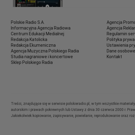
Polskie Radio S.A.
Agencja Promo
Informacyjna Agencja Radiowa
Agencja Rekl
Centrum Edukacji Medialnej
Regulamin ser
Redakcja Katolicka
Polityka prywa
Redakcja Ekumeniczna
Ustawienia pr
Agencja Muzyczna Polskiego Radia
Dane osobow
Studia nagraniowe i koncertowe
Kontakt
Sklep Polskiego Radia
Treści, znajdujące się w serwisie polskieradio.pl, w tym wszystkie materi
autorskim i prawach pokrewnych lub Ustawy z dnia 30 czerwca 2000 r. Pra
Jakiekolwiek kopiowanie, zapisywanie, powielanie, reprodukowanie oraz ro