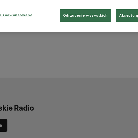
ia zaawansowane
Odrzucenie wszystkich
Akceptuję
skie Radio
e