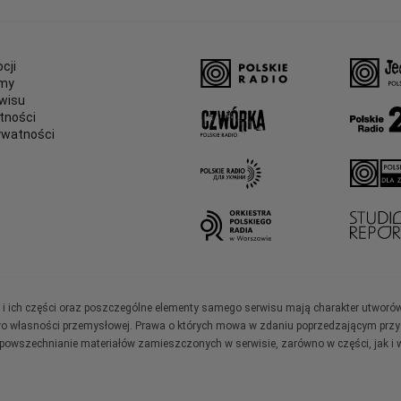
cji
amy
wisu
tności
ywatności
e
ały i ich części oraz poszczególne elementy samego serwisu mają charakter utworó
wo własności przemysłowej. Prawa o których mowa w zdaniu poprzedzającym przysł
zpowszechnianie materiałów zamieszczonych w serwisie, zarówno w części, jak i w