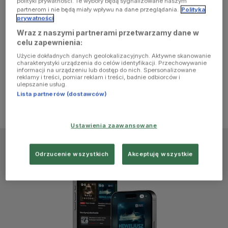
polityki prywatności. Te wybory będą sygnalizowane naszym
browser
partnerom i nie będą miały wpływu na dane przeglądania.
Polityka
prywatności
Wraz z naszymi partnerami przetwarzamy dane w
console for
celu zapewnienia:
Użycie dokładnych danych geolokalizacyjnych. Aktywne skanowanie
more
charakterystyki urządzenia do celów identyfikacji. Przechowywanie
informacji na urządzeniu lub dostęp do nich. Spersonalizowane
reklamy i treści, pomiar reklam i treści, badnie odbiorców i
information)
.
ulepszanie usług.
Lista partnerów (dostawców)
Ustawienia zaawansowane
Odrzucenie wszystkich
Akceptuję wszystkie