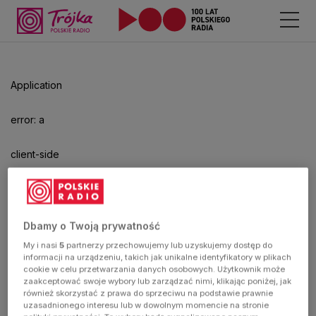
Odtwarzacz
jest
gotowy.
Kliknij
Application
aby
odtwarzać.
error: a
client-side
exception
has
Dbamy o Twoją prywatność
My i nasi
5
partnerzy przechowujemy lub uzyskujemy dostęp do
occurred
informacji na urządzeniu, takich jak unikalne identyfikatory w plikach
cookie w celu przetwarzania danych osobowych. Użytkownik może
zaakceptować swoje wybory lub zarządzać nimi, klikając poniżej, jak
(see the
również skorzystać z prawa do sprzeciwu na podstawie prawnie
uzasadnionego interesu lub w dowolnym momencie na stronie