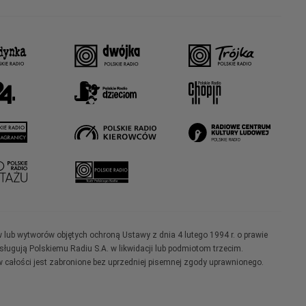
w lub wytworów objętych ochroną Ustawy z dnia 4 lutego 1994 r. o prawie
ugują Polskiemu Radiu S.A. w likwidacji lub podmiotom trzecim.
 całości jest zabronione bez uprzedniej pisemnej zgody uprawnionego.