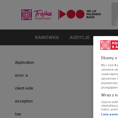
RAMÓWKA
AUDYCJE
ARTYK
Dbamy o
Application
My i nasi
5
p
unikalne i
zaakceptowa
error: a
sprzeciwu 
prywatnośc
przeglądan
client-side
Wraz z n
exception
Użycie dok
identyfikac
treści, pom
has
Lista par