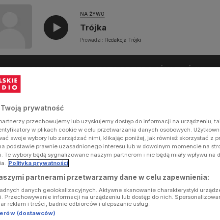
NA ŻYWO
Trójka
Prowadzi:
Redakcja Trójki
UŁY
PLAYLISTA
LISTA PRZEBOJÓW TRÓJKI
 Twoją prywatność
artnerzy przechowujemy lub uzyskujemy dostęp do informacji na urządzeniu, ta
dentyfikatory w plikach cookie w celu przetwarzania danych osobowych. Użytkow
ć swoje wybory lub zarządzać nimi, klikając poniżej, jak również skorzystać z 
na podstawie prawnie uzasadnionego interesu lub w dowolnym momencie na stron
i. Te wybory będą sygnalizowane naszym partnerom i nie będą miały wpływu na 
ia.
Polityka prywatności
aszymi partnerami przetwarzamy dane w celu zapewnienia:
ładnych danych geolokalizacyjnych. Aktywne skanowanie charakterystyki urządz
ji. Przechowywanie informacji na urządzeniu lub dostęp do nich. Spersonalizowa
iar reklam i treści, badnie odbiorców i ulepszanie usług.
tnerów (dostawców)