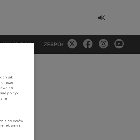
KONKURSY
ZESPÓŁ
kich jak
nik może
prawa do
ie polityki
dane
enia do celów
ne reklamy i