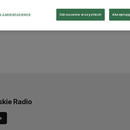
ia zaawansowane
Odrzucenie wszystkich
Akceptuję
skie Radio
e