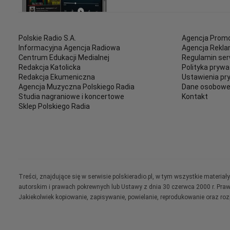
Polskie Radio S.A.
Agencja Promo
Informacyjna Agencja Radiowa
Agencja Rekl
Centrum Edukacji Medialnej
Regulamin ser
Redakcja Katolicka
Polityka prywa
Redakcja Ekumeniczna
Ustawienia pr
Agencja Muzyczna Polskiego Radia
Dane osobow
Studia nagraniowe i koncertowe
Kontakt
Sklep Polskiego Radia
Treści, znajdujące się w serwisie polskieradio.pl, w tym wszystkie materi
autorskim i prawach pokrewnych lub Ustawy z dnia 30 czerwca 2000 r. Pra
Jakiekolwiek kopiowanie, zapisywanie, powielanie, reprodukowanie oraz ro