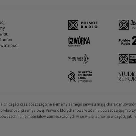
cji
amy
wisu
tności
ywatności
e
ały i ich części oraz poszczególne elementy samego serwisu mają charakter utworó
wo własności przemysłowej. Prawa o których mowa w zdaniu poprzedzającym przysł
zpowszechnianie materiałów zamieszczonych w serwisie, zarówno w części, jak i w