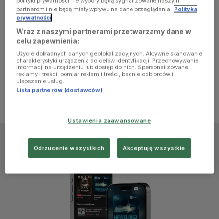
polityki prywatności. Te wybory będą sygnalizowane naszym
browser
partnerom i nie będą miały wpływu na dane przeglądania.
Polityka
prywatności
Wraz z naszymi partnerami przetwarzamy dane w
console for
celu zapewnienia:
Użycie dokładnych danych geolokalizacyjnych. Aktywne skanowanie
more
charakterystyki urządzenia do celów identyfikacji. Przechowywanie
informacji na urządzeniu lub dostęp do nich. Spersonalizowane
reklamy i treści, pomiar reklam i treści, badnie odbiorców i
information)
.
ulepszanie usług.
Lista partnerów (dostawców)
Ustawienia zaawansowane
Odrzucenie wszystkich
Akceptuję wszystkie