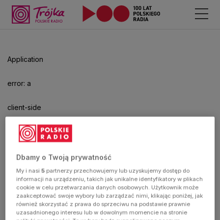
Application
error: a
client-side
exception
has
Dbamy o Twoją prywatność
My i nasi
5
partnerzy przechowujemy lub uzyskujemy dostęp do
occurred
informacji na urządzeniu, takich jak unikalne identyfikatory w plikach
cookie w celu przetwarzania danych osobowych. Użytkownik może
zaakceptować swoje wybory lub zarządzać nimi, klikając poniżej, jak
(see the
również skorzystać z prawa do sprzeciwu na podstawie prawnie
uzasadnionego interesu lub w dowolnym momencie na stronie