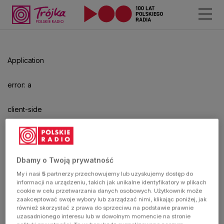
Odtwarzacz
jest
gotowy.
Kliknij
Application
aby
odtwarzać.
error: a
client-side
exception
has
Dbamy o Twoją prywatność
My i nasi
5
partnerzy przechowujemy lub uzyskujemy dostęp do
occurred
informacji na urządzeniu, takich jak unikalne identyfikatory w plikach
cookie w celu przetwarzania danych osobowych. Użytkownik może
zaakceptować swoje wybory lub zarządzać nimi, klikając poniżej, jak
(see the
również skorzystać z prawa do sprzeciwu na podstawie prawnie
uzasadnionego interesu lub w dowolnym momencie na stronie