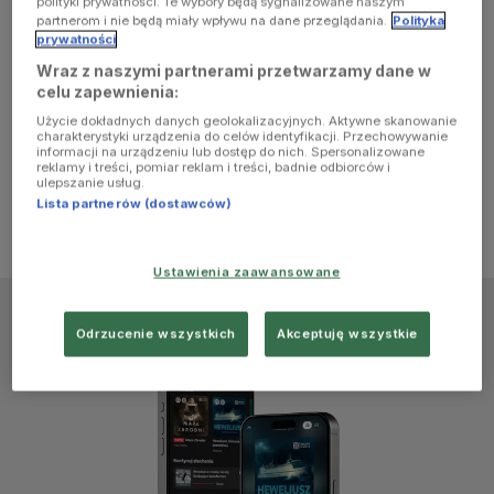
polityki prywatności. Te wybory będą sygnalizowane naszym
browser
partnerom i nie będą miały wpływu na dane przeglądania.
Polityka
prywatności
Wraz z naszymi partnerami przetwarzamy dane w
console for
celu zapewnienia:
Użycie dokładnych danych geolokalizacyjnych. Aktywne skanowanie
more
charakterystyki urządzenia do celów identyfikacji. Przechowywanie
informacji na urządzeniu lub dostęp do nich. Spersonalizowane
reklamy i treści, pomiar reklam i treści, badnie odbiorców i
information)
.
ulepszanie usług.
Lista partnerów (dostawców)
Ustawienia zaawansowane
Odrzucenie wszystkich
Akceptuję wszystkie