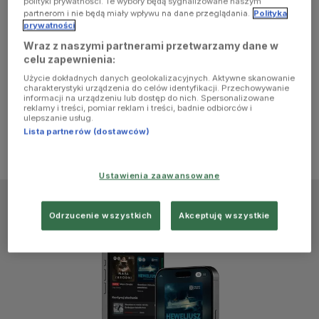
polityki prywatności. Te wybory będą sygnalizowane naszym
browser
partnerom i nie będą miały wpływu na dane przeglądania.
Polityka
prywatności
Wraz z naszymi partnerami przetwarzamy dane w
console for
celu zapewnienia:
Użycie dokładnych danych geolokalizacyjnych. Aktywne skanowanie
more
charakterystyki urządzenia do celów identyfikacji. Przechowywanie
informacji na urządzeniu lub dostęp do nich. Spersonalizowane
reklamy i treści, pomiar reklam i treści, badnie odbiorców i
information)
.
ulepszanie usług.
Lista partnerów (dostawców)
Ustawienia zaawansowane
Odrzucenie wszystkich
Akceptuję wszystkie