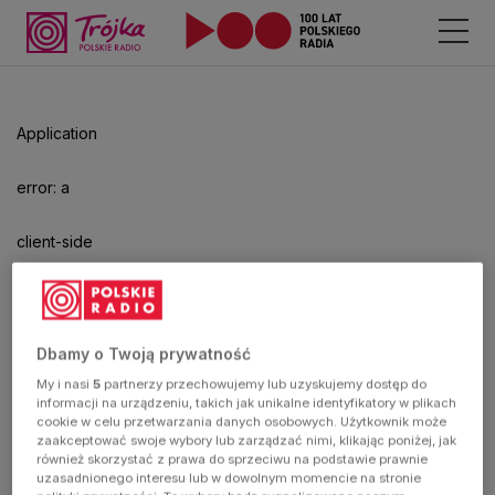
Odtwarzacz
jest
gotowy.
Kliknij
Application
aby
odtwarzać.
error: a
client-side
exception
has
Dbamy o Twoją prywatność
My i nasi
5
partnerzy przechowujemy lub uzyskujemy dostęp do
occurred
informacji na urządzeniu, takich jak unikalne identyfikatory w plikach
cookie w celu przetwarzania danych osobowych. Użytkownik może
zaakceptować swoje wybory lub zarządzać nimi, klikając poniżej, jak
(see the
również skorzystać z prawa do sprzeciwu na podstawie prawnie
uzasadnionego interesu lub w dowolnym momencie na stronie