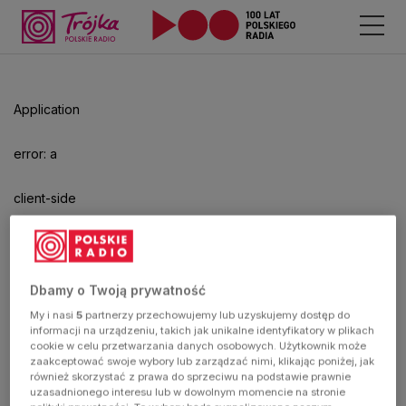
Odtwarzacz
jest
gotowy.
Kliknij
Application
aby
odtwarzać.
error: a
client-side
exception
has
Dbamy o Twoją prywatność
My i nasi
5
partnerzy przechowujemy lub uzyskujemy dostęp do
occurred
informacji na urządzeniu, takich jak unikalne identyfikatory w plikach
cookie w celu przetwarzania danych osobowych. Użytkownik może
zaakceptować swoje wybory lub zarządzać nimi, klikając poniżej, jak
(see the
również skorzystać z prawa do sprzeciwu na podstawie prawnie
uzasadnionego interesu lub w dowolnym momencie na stronie