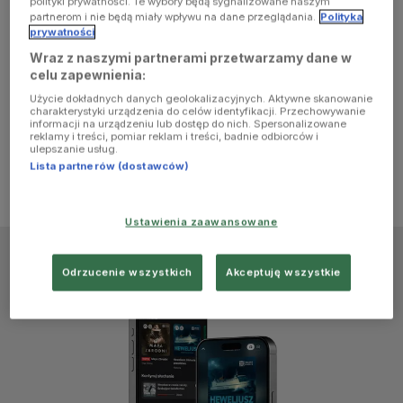
polityki prywatności. Te wybory będą sygnalizowane naszym
browser
partnerom i nie będą miały wpływu na dane przeglądania.
Polityka
prywatności
Wraz z naszymi partnerami przetwarzamy dane w
console for
celu zapewnienia:
Użycie dokładnych danych geolokalizacyjnych. Aktywne skanowanie
more
charakterystyki urządzenia do celów identyfikacji. Przechowywanie
informacji na urządzeniu lub dostęp do nich. Spersonalizowane
reklamy i treści, pomiar reklam i treści, badnie odbiorców i
information)
.
ulepszanie usług.
Lista partnerów (dostawców)
Ustawienia zaawansowane
Odrzucenie wszystkich
Akceptuję wszystkie