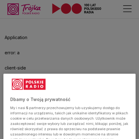
Application
error: a
client-side
exception
has
Dbamy o Twoją prywatność
My i nasi
5
partnerzy przechowujemy lub uzyskujemy dostęp do
occurred
informacji na urządzeniu, takich jak unikalne identyfikatory w plikach
cookie w celu przetwarzania danych osobowych. Użytkownik może
zaakceptować swoje wybory lub zarządzać nimi, klikając poniżej, jak
(see the
również skorzystać z prawa do sprzeciwu na podstawie prawnie
uzasadnionego interesu lub w dowolnym momencie na stronie