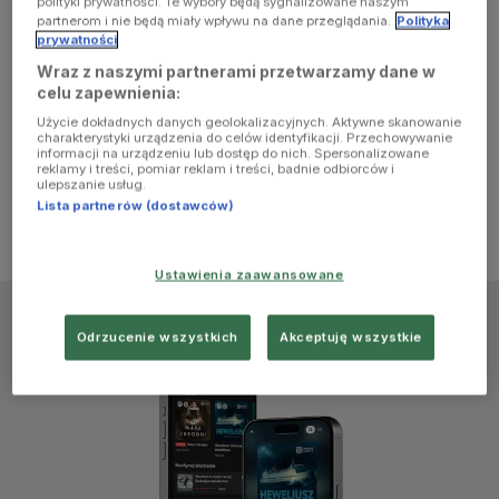
polityki prywatności. Te wybory będą sygnalizowane naszym
browser
partnerom i nie będą miały wpływu na dane przeglądania.
Polityka
prywatności
Wraz z naszymi partnerami przetwarzamy dane w
console for
celu zapewnienia:
Użycie dokładnych danych geolokalizacyjnych. Aktywne skanowanie
more
charakterystyki urządzenia do celów identyfikacji. Przechowywanie
informacji na urządzeniu lub dostęp do nich. Spersonalizowane
reklamy i treści, pomiar reklam i treści, badnie odbiorców i
information)
.
ulepszanie usług.
Lista partnerów (dostawców)
Ustawienia zaawansowane
Odrzucenie wszystkich
Akceptuję wszystkie