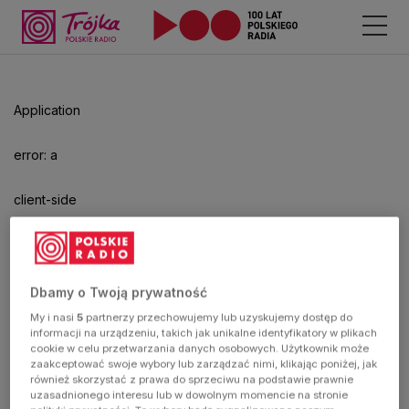
Odtwarzacz
jest
gotowy.
Kliknij
Application
aby
odtwarzać.
error: a
client-side
exception
has
Dbamy o Twoją prywatność
My i nasi
5
partnerzy przechowujemy lub uzyskujemy dostęp do
occurred
informacji na urządzeniu, takich jak unikalne identyfikatory w plikach
cookie w celu przetwarzania danych osobowych. Użytkownik może
zaakceptować swoje wybory lub zarządzać nimi, klikając poniżej, jak
(see the
również skorzystać z prawa do sprzeciwu na podstawie prawnie
uzasadnionego interesu lub w dowolnym momencie na stronie