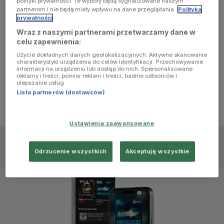
polityki prywatności. Te wybory będą sygnalizowane naszym
browser
partnerom i nie będą miały wpływu na dane przeglądania.
Polityka
prywatności
Wraz z naszymi partnerami przetwarzamy dane w
console for
celu zapewnienia:
Użycie dokładnych danych geolokalizacyjnych. Aktywne skanowanie
more
charakterystyki urządzenia do celów identyfikacji. Przechowywanie
informacji na urządzeniu lub dostęp do nich. Spersonalizowane
reklamy i treści, pomiar reklam i treści, badnie odbiorców i
information)
.
ulepszanie usług.
Lista partnerów (dostawców)
Ustawienia zaawansowane
Odrzucenie wszystkich
Akceptuję wszystkie