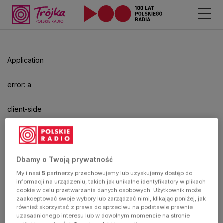
Odtwarzacz
jest
gotowy.
Kliknij
Application
aby
odtwarzać.
error: a
client-side
exception
has
Dbamy o Twoją prywatność
My i nasi
5
partnerzy przechowujemy lub uzyskujemy dostęp do
occurred
informacji na urządzeniu, takich jak unikalne identyfikatory w plikach
cookie w celu przetwarzania danych osobowych. Użytkownik może
zaakceptować swoje wybory lub zarządzać nimi, klikając poniżej, jak
(see the
również skorzystać z prawa do sprzeciwu na podstawie prawnie
uzasadnionego interesu lub w dowolnym momencie na stronie