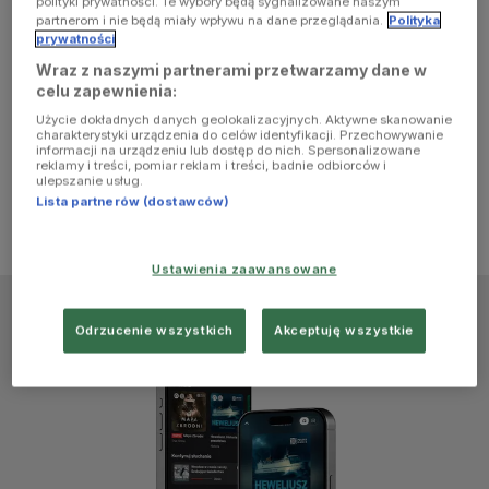
polityki prywatności. Te wybory będą sygnalizowane naszym
browser
partnerom i nie będą miały wpływu na dane przeglądania.
Polityka
prywatności
Wraz z naszymi partnerami przetwarzamy dane w
console for
celu zapewnienia:
Użycie dokładnych danych geolokalizacyjnych. Aktywne skanowanie
more
charakterystyki urządzenia do celów identyfikacji. Przechowywanie
informacji na urządzeniu lub dostęp do nich. Spersonalizowane
reklamy i treści, pomiar reklam i treści, badnie odbiorców i
information)
.
ulepszanie usług.
Lista partnerów (dostawców)
Ustawienia zaawansowane
Odrzucenie wszystkich
Akceptuję wszystkie