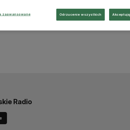
ia zaawansowane
Odrzucenie wszystkich
Akceptuję
skie Radio
e