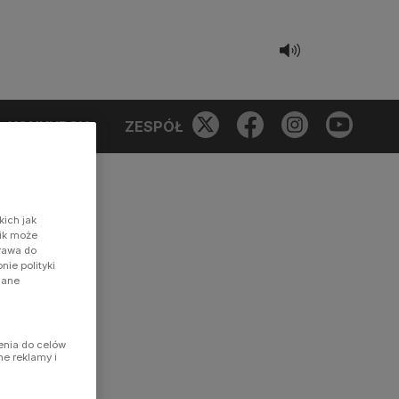
KONKURSY
ZESPÓŁ
kich jak
nik może
prawa do
ie polityki
dane
enia do celów
ne reklamy i