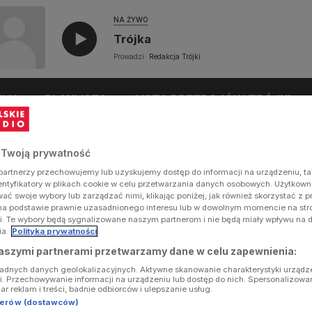
NA ŻYWO
Trójka
Prowadzi:
Redakcja Trójki
UŁY
PLAYLISTA
LISTA PRZEBOJÓW TRÓJKI
 Twoją prywatność
artnerzy przechowujemy lub uzyskujemy dostęp do informacji na urządzeniu, ta
dentyfikatory w plikach cookie w celu przetwarzania danych osobowych. Użytkow
ć swoje wybory lub zarządzać nimi, klikając poniżej, jak również skorzystać z 
na podstawie prawnie uzasadnionego interesu lub w dowolnym momencie na stron
i. Te wybory będą sygnalizowane naszym partnerom i nie będą miały wpływu na 
ia.
Polityka prywatności
aszymi partnerami przetwarzamy dane w celu zapewnienia:
ładnych danych geolokalizacyjnych. Aktywne skanowanie charakterystyki urządz
ji. Przechowywanie informacji na urządzeniu lub dostęp do nich. Spersonalizowa
iar reklam i treści, badnie odbiorców i ulepszanie usług.
tnerów (dostawców)