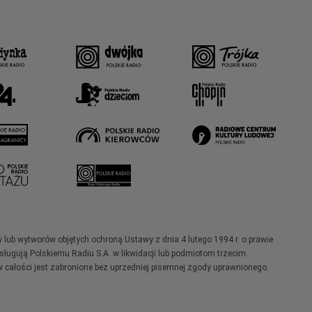
w lub wytworów objętych ochroną Ustawy z dnia 4 lutego 1994 r. o prawie
ugują Polskiemu Radiu S.A. w likwidacji lub podmiotom trzecim.
 całości jest zabronione bez uprzedniej pisemnej zgody uprawnionego.