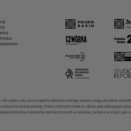
cji
amy
wisu
tności
ywatności
e
ały i ich części oraz poszczególne elementy samego serwisu mają charakter utworó
wo własności przemysłowej. Prawa o których mowa w zdaniu poprzedzającym przysł
zpowszechnianie materiałów zamieszczonych w serwisie, zarówno w części, jak i w