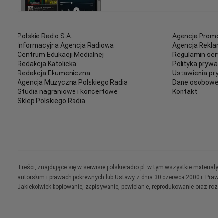
Polskie Radio S.A.
Agencja Promo
Informacyjna Agencja Radiowa
Agencja Rekl
Centrum Edukacji Medialnej
Regulamin ser
Redakcja Katolicka
Polityka prywa
Redakcja Ekumeniczna
Ustawienia pr
Agencja Muzyczna Polskiego Radia
Dane osobow
Studia nagraniowe i koncertowe
Kontakt
Sklep Polskiego Radia
Treści, znajdujące się w serwisie polskieradio.pl, w tym wszystkie materi
autorskim i prawach pokrewnych lub Ustawy z dnia 30 czerwca 2000 r. Pra
Jakiekolwiek kopiowanie, zapisywanie, powielanie, reprodukowanie oraz ro