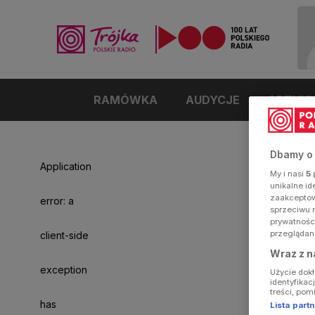
RAMÓWKA
AUDYCJE
ARTYK
Dbamy o
Application
My i nasi
5
p
unikalne i
zaakceptowa
error: a
sprzeciwu 
prywatnośc
przeglądan
client-side
Wraz z n
exception
Użycie dok
identyfikac
treści, pom
has
Lista par