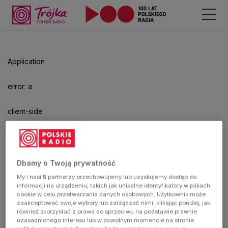
Odtwarzacz
jest
gotowy.
Kliknij
Application
aby
odtwarzać.
error: a
client-side
exception
has
Dbamy o Twoją prywatność
My i nasi
5
partnerzy przechowujemy lub uzyskujemy dostęp do
occurred
informacji na urządzeniu, takich jak unikalne identyfikatory w plikach
cookie w celu przetwarzania danych osobowych. Użytkownik może
zaakceptować swoje wybory lub zarządzać nimi, klikając poniżej, jak
(see the
również skorzystać z prawa do sprzeciwu na podstawie prawnie
uzasadnionego interesu lub w dowolnym momencie na stronie