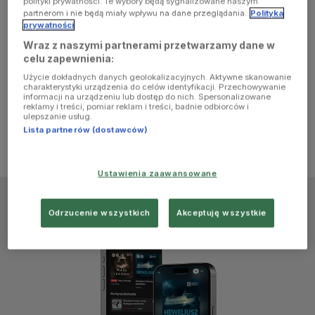
polityki prywatności. Te wybory będą sygnalizowane naszym
browser
partnerom i nie będą miały wpływu na dane przeglądania.
Polityka
prywatności
Wraz z naszymi partnerami przetwarzamy dane w
console for
celu zapewnienia:
Użycie dokładnych danych geolokalizacyjnych. Aktywne skanowanie
more
charakterystyki urządzenia do celów identyfikacji. Przechowywanie
informacji na urządzeniu lub dostęp do nich. Spersonalizowane
reklamy i treści, pomiar reklam i treści, badnie odbiorców i
information)
.
ulepszanie usług.
Lista partnerów (dostawców)
Ustawienia zaawansowane
Odrzucenie wszystkich
Akceptuję wszystkie