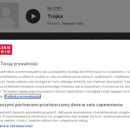
NA ŻYWO
Trójka
Prowadzi:
Redakcja Trójki
UŁY
PLAYLISTA
LISTA PRZEBOJÓW TRÓJKI
 Twoją prywatność
artnerzy przechowujemy lub uzyskujemy dostęp do informacji na urządzeniu, ta
dentyfikatory w plikach cookie w celu przetwarzania danych osobowych. Użytkow
ć swoje wybory lub zarządzać nimi, klikając poniżej, jak również skorzystać z 
na podstawie prawnie uzasadnionego interesu lub w dowolnym momencie na stron
i. Te wybory będą sygnalizowane naszym partnerom i nie będą miały wpływu na 
ia.
Polityka prywatności
aszymi partnerami przetwarzamy dane w celu zapewnienia:
ładnych danych geolokalizacyjnych. Aktywne skanowanie charakterystyki urządz
ji. Przechowywanie informacji na urządzeniu lub dostęp do nich. Spersonalizowa
iar reklam i treści, badnie odbiorców i ulepszanie usług.
tnerów (dostawców)