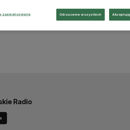
ia zaawansowane
Odrzucenie wszystkich
Akceptuję
skie Radio
e