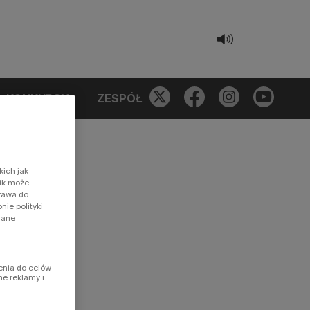
KONKURSY
ZESPÓŁ
kich jak
nik może
prawa do
ie polityki
dane
enia do celów
ne reklamy i