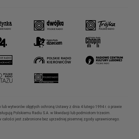
w lub wytworów objętych ochroną Ustawy z dnia 4 lutego 1994 r. o prawie
ugują Polskiemu Radiu S.A. w likwidacji lub podmiotom trzecim.
 całości jest zabronione bez uprzedniej pisemnej zgody uprawnionego.