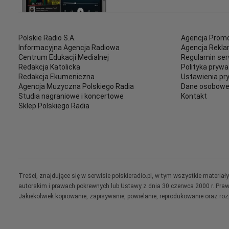
Polskie Radio S.A.
Agencja Promo
Informacyjna Agencja Radiowa
Agencja Rekl
Centrum Edukacji Medialnej
Regulamin ser
Redakcja Katolicka
Polityka prywa
Redakcja Ekumeniczna
Ustawienia pr
Agencja Muzyczna Polskiego Radia
Dane osobow
Studia nagraniowe i koncertowe
Kontakt
Sklep Polskiego Radia
Treści, znajdujące się w serwisie polskieradio.pl, w tym wszystkie materi
autorskim i prawach pokrewnych lub Ustawy z dnia 30 czerwca 2000 r. Pra
Jakiekolwiek kopiowanie, zapisywanie, powielanie, reprodukowanie oraz ro