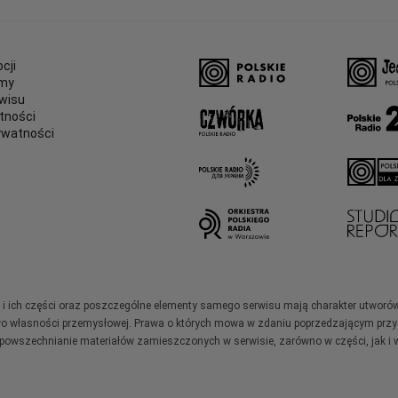
cji
amy
wisu
tności
ywatności
e
ały i ich części oraz poszczególne elementy samego serwisu mają charakter utworó
wo własności przemysłowej. Prawa o których mowa w zdaniu poprzedzającym przysł
zpowszechnianie materiałów zamieszczonych w serwisie, zarówno w części, jak i w