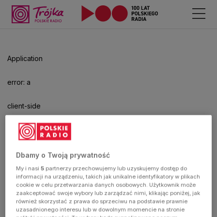
Application
error: a
client-side
exception
has
Dbamy o Twoją prywatność
My i nasi
5
partnerzy przechowujemy lub uzyskujemy dostęp do
occurred
informacji na urządzeniu, takich jak unikalne identyfikatory w plikach
cookie w celu przetwarzania danych osobowych. Użytkownik może
zaakceptować swoje wybory lub zarządzać nimi, klikając poniżej, jak
(see the
również skorzystać z prawa do sprzeciwu na podstawie prawnie
uzasadnionego interesu lub w dowolnym momencie na stronie