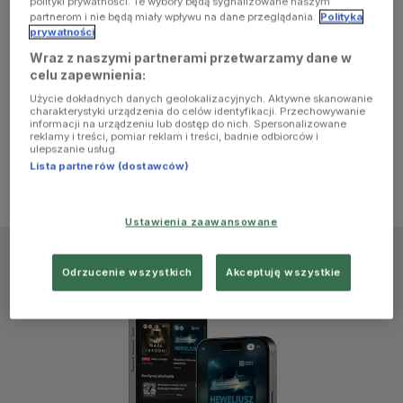
polityki prywatności. Te wybory będą sygnalizowane naszym
browser
partnerom i nie będą miały wpływu na dane przeglądania.
Polityka
prywatności
Wraz z naszymi partnerami przetwarzamy dane w
console for
celu zapewnienia:
Użycie dokładnych danych geolokalizacyjnych. Aktywne skanowanie
more
charakterystyki urządzenia do celów identyfikacji. Przechowywanie
informacji na urządzeniu lub dostęp do nich. Spersonalizowane
reklamy i treści, pomiar reklam i treści, badnie odbiorców i
information)
.
ulepszanie usług.
Lista partnerów (dostawców)
Ustawienia zaawansowane
Odrzucenie wszystkich
Akceptuję wszystkie