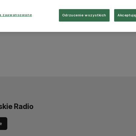
ia zaawansowane
Odrzucenie wszystkich
Akceptuję
skie Radio
e