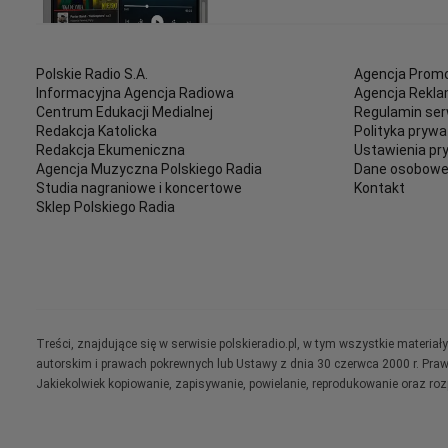
Polskie Radio S.A.
Agencja Promo
Informacyjna Agencja Radiowa
Agencja Rekl
Centrum Edukacji Medialnej
Regulamin ser
Redakcja Katolicka
Polityka prywa
Redakcja Ekumeniczna
Ustawienia pr
Agencja Muzyczna Polskiego Radia
Dane osobow
Studia nagraniowe i koncertowe
Kontakt
Sklep Polskiego Radia
Treści, znajdujące się w serwisie polskieradio.pl, w tym wszystkie materi
autorskim i prawach pokrewnych lub Ustawy z dnia 30 czerwca 2000 r. Pra
Jakiekolwiek kopiowanie, zapisywanie, powielanie, reprodukowanie oraz ro