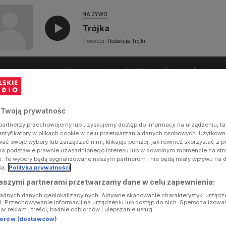
NA ŻYWO
Trójka
Prowadzi:
Redakcja Trójki
UŁY
PLAYLISTA
LISTA PRZEBOJÓW TRÓJKI
 Twoją prywatność
artnerzy przechowujemy lub uzyskujemy dostęp do informacji na urządzeniu, ta
dentyfikatory w plikach cookie w celu przetwarzania danych osobowych. Użytkow
ć swoje wybory lub zarządzać nimi, klikając poniżej, jak również skorzystać z 
na podstawie prawnie uzasadnionego interesu lub w dowolnym momencie na stron
i. Te wybory będą sygnalizowane naszym partnerom i nie będą miały wpływu na 
ia.
Polityka prywatności
aszymi partnerami przetwarzamy dane w celu zapewnienia:
ładnych danych geolokalizacyjnych. Aktywne skanowanie charakterystyki urządz
ji. Przechowywanie informacji na urządzeniu lub dostęp do nich. Spersonalizowa
iar reklam i treści, badnie odbiorców i ulepszanie usług.
tnerów (dostawców)