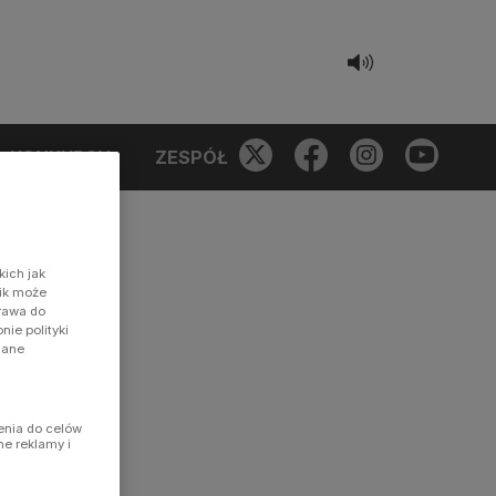
KONKURSY
ZESPÓŁ
kich jak
nik może
prawa do
ie polityki
dane
enia do celów
ne reklamy i