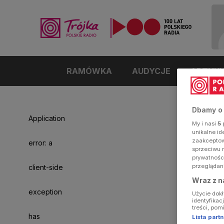
RAMÓWKA
AUDYCJE
ARTYK
Dbamy o
Application
My i nasi
5
p
unikalne i
zaakceptowa
error: a
sprzeciwu 
prywatnośc
przeglądan
client-side
Wraz z n
exception
Użycie dok
identyfikac
treści, pom
has
Lista par