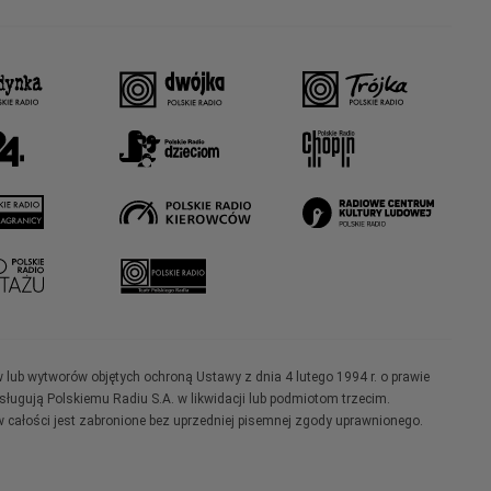
w lub wytworów objętych ochroną Ustawy z dnia 4 lutego 1994 r. o prawie
ugują Polskiemu Radiu S.A. w likwidacji lub podmiotom trzecim.
 całości jest zabronione bez uprzedniej pisemnej zgody uprawnionego.