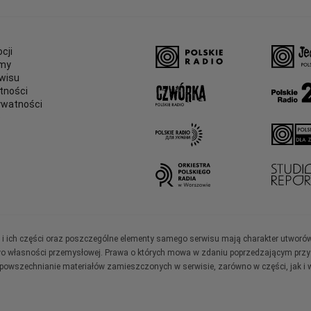
cji
amy
wisu
tności
ywatności
e
ały i ich części oraz poszczególne elementy samego serwisu mają charakter utworó
wo własności przemysłowej. Prawa o których mowa w zdaniu poprzedzającym przysł
zpowszechnianie materiałów zamieszczonych w serwisie, zarówno w części, jak i w