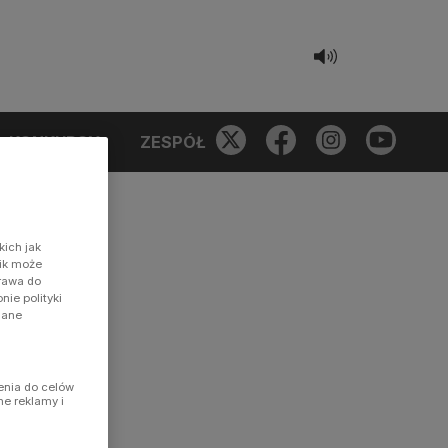
KONKURSY
ZESPÓŁ
kich jak
nik może
prawa do
ie polityki
dane
enia do celów
ne reklamy i