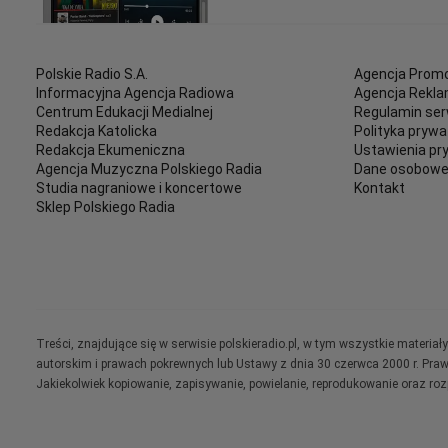
Polskie Radio S.A.
Agencja Promo
Informacyjna Agencja Radiowa
Agencja Rekl
Centrum Edukacji Medialnej
Regulamin ser
Redakcja Katolicka
Polityka prywa
Redakcja Ekumeniczna
Ustawienia pr
Agencja Muzyczna Polskiego Radia
Dane osobow
Studia nagraniowe i koncertowe
Kontakt
Sklep Polskiego Radia
Treści, znajdujące się w serwisie polskieradio.pl, w tym wszystkie materi
autorskim i prawach pokrewnych lub Ustawy z dnia 30 czerwca 2000 r. Pra
Jakiekolwiek kopiowanie, zapisywanie, powielanie, reprodukowanie oraz ro