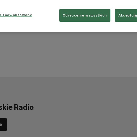
ia zaawansowane
Odrzucenie wszystkich
Akceptuję
skie Radio
e