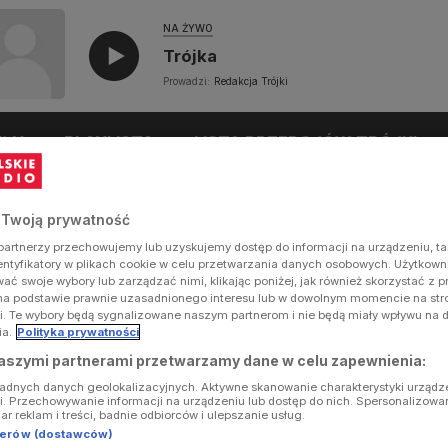
NA ŻYWO
Trójka
Prowadzi:
Redakcja Trójki
UŁY
PLAYLISTA
LISTA PRZEBOJÓW TRÓJKI
 Twoją prywatność
artnerzy przechowujemy lub uzyskujemy dostęp do informacji na urządzeniu, ta
dentyfikatory w plikach cookie w celu przetwarzania danych osobowych. Użytkow
ć swoje wybory lub zarządzać nimi, klikając poniżej, jak również skorzystać z 
na podstawie prawnie uzasadnionego interesu lub w dowolnym momencie na stron
i. Te wybory będą sygnalizowane naszym partnerom i nie będą miały wpływu na 
ia.
Polityka prywatności
aszymi partnerami przetwarzamy dane w celu zapewnienia:
ładnych danych geolokalizacyjnych. Aktywne skanowanie charakterystyki urządz
ji. Przechowywanie informacji na urządzeniu lub dostęp do nich. Spersonalizowa
iar reklam i treści, badnie odbiorców i ulepszanie usług.
tnerów (dostawców)