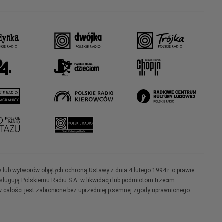
w lub wytworów objętych ochroną Ustawy z dnia 4 lutego 1994 r. o prawie
ugują Polskiemu Radiu S.A. w likwidacji lub podmiotom trzecim.
 całości jest zabronione bez uprzedniej pisemnej zgody uprawnionego.