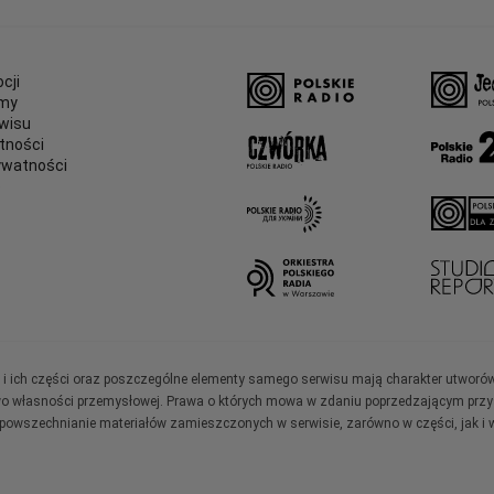
cji
amy
wisu
tności
ywatności
e
ały i ich części oraz poszczególne elementy samego serwisu mają charakter utworó
wo własności przemysłowej. Prawa o których mowa w zdaniu poprzedzającym przysł
zpowszechnianie materiałów zamieszczonych w serwisie, zarówno w części, jak i w