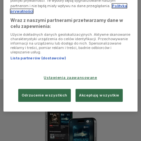
polityki prywatności. Te wybory będą sygnalizowane naszym
browser
partnerom i nie będą miały wpływu na dane przeglądania.
Polityka
prywatności
Wraz z naszymi partnerami przetwarzamy dane w
console for
celu zapewnienia:
Użycie dokładnych danych geolokalizacyjnych. Aktywne skanowanie
more
charakterystyki urządzenia do celów identyfikacji. Przechowywanie
informacji na urządzeniu lub dostęp do nich. Spersonalizowane
reklamy i treści, pomiar reklam i treści, badnie odbiorców i
information)
.
ulepszanie usług.
Lista partnerów (dostawców)
Ustawienia zaawansowane
Odrzucenie wszystkich
Akceptuję wszystkie