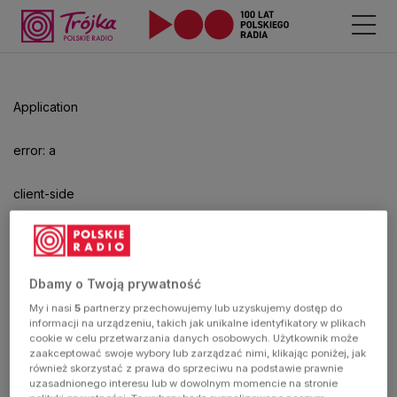
Odtwarzacz
jest
gotowy.
Kliknij
Application
aby
odtwarzać.
error: a
client-side
exception
has
Dbamy o Twoją prywatność
My i nasi
5
partnerzy przechowujemy lub uzyskujemy dostęp do
occurred
informacji na urządzeniu, takich jak unikalne identyfikatory w plikach
cookie w celu przetwarzania danych osobowych. Użytkownik może
zaakceptować swoje wybory lub zarządzać nimi, klikając poniżej, jak
(see the
również skorzystać z prawa do sprzeciwu na podstawie prawnie
uzasadnionego interesu lub w dowolnym momencie na stronie