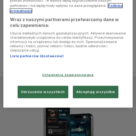
polityki prywatności. Te wybory będą sygnalizowane naszym
browser
partnerom i nie będą miały wpływu na dane przeglądania.
Polityka
prywatności
Wraz z naszymi partnerami przetwarzamy dane w
console for
celu zapewnienia:
Użycie dokładnych danych geolokalizacyjnych. Aktywne skanowanie
more
charakterystyki urządzenia do celów identyfikacji. Przechowywanie
informacji na urządzeniu lub dostęp do nich. Spersonalizowane
reklamy i treści, pomiar reklam i treści, badnie odbiorców i
information)
.
ulepszanie usług.
Lista partnerów (dostawców)
Ustawienia zaawansowane
Odrzucenie wszystkich
Akceptuję wszystkie