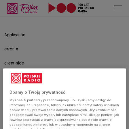
Odtwarzacz
jest
gotowy.
Kliknij
Application
aby
odtwarzać.
error: a
client-side
exception
has
Dbamy o Twoją prywatność
My i nasi
5
partnerzy przechowujemy lub uzyskujemy dostęp do
occurred
informacji na urządzeniu, takich jak unikalne identyfikatory w plikach
cookie w celu przetwarzania danych osobowych. Użytkownik może
zaakceptować swoje wybory lub zarządzać nimi, klikając poniżej, jak
(see the
również skorzystać z prawa do sprzeciwu na podstawie prawnie
uzasadnionego interesu lub w dowolnym momencie na stronie