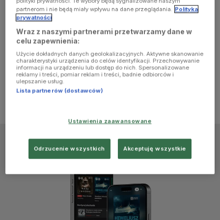
polityki prywatności. Te wybory będą sygnalizowane naszym
browser
partnerom i nie będą miały wpływu na dane przeglądania.
Polityka
prywatności
Wraz z naszymi partnerami przetwarzamy dane w
console for
celu zapewnienia:
Użycie dokładnych danych geolokalizacyjnych. Aktywne skanowanie
more
charakterystyki urządzenia do celów identyfikacji. Przechowywanie
informacji na urządzeniu lub dostęp do nich. Spersonalizowane
reklamy i treści, pomiar reklam i treści, badnie odbiorców i
information)
.
ulepszanie usług.
Lista partnerów (dostawców)
Ustawienia zaawansowane
Odrzucenie wszystkich
Akceptuję wszystkie