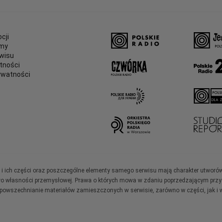
cji
amy
wisu
tności
ywatności
e
ały i ich części oraz poszczególne elementy samego serwisu mają charakter utworó
wo własności przemysłowej. Prawa o których mowa w zdaniu poprzedzającym przysł
zpowszechnianie materiałów zamieszczonych w serwisie, zarówno w części, jak i w