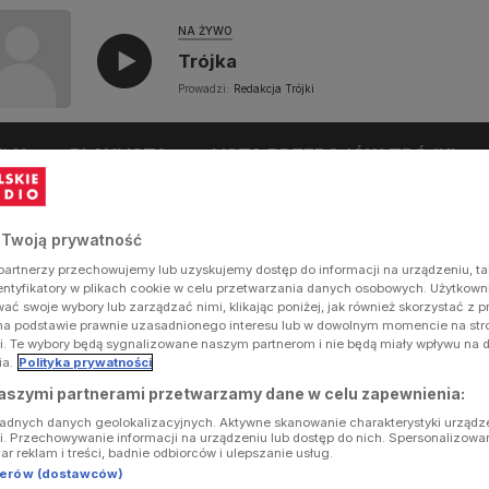
NA ŻYWO
Trójka
Prowadzi:
Redakcja Trójki
UŁY
PLAYLISTA
LISTA PRZEBOJÓW TRÓJKI
 Twoją prywatność
artnerzy przechowujemy lub uzyskujemy dostęp do informacji na urządzeniu, ta
dentyfikatory w plikach cookie w celu przetwarzania danych osobowych. Użytkow
ć swoje wybory lub zarządzać nimi, klikając poniżej, jak również skorzystać z 
na podstawie prawnie uzasadnionego interesu lub w dowolnym momencie na stron
i. Te wybory będą sygnalizowane naszym partnerom i nie będą miały wpływu na 
ia.
Polityka prywatności
aszymi partnerami przetwarzamy dane w celu zapewnienia:
ładnych danych geolokalizacyjnych. Aktywne skanowanie charakterystyki urządz
ji. Przechowywanie informacji na urządzeniu lub dostęp do nich. Spersonalizowa
iar reklam i treści, badnie odbiorców i ulepszanie usług.
tnerów (dostawców)