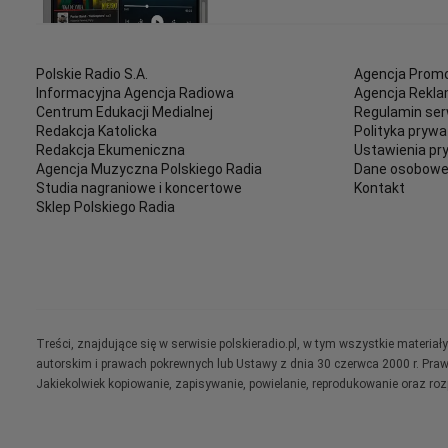
Polskie Radio S.A.
Agencja Promo
Informacyjna Agencja Radiowa
Agencja Rekl
Centrum Edukacji Medialnej
Regulamin ser
Redakcja Katolicka
Polityka prywa
Redakcja Ekumeniczna
Ustawienia pr
Agencja Muzyczna Polskiego Radia
Dane osobow
Studia nagraniowe i koncertowe
Kontakt
Sklep Polskiego Radia
Treści, znajdujące się w serwisie polskieradio.pl, w tym wszystkie materi
autorskim i prawach pokrewnych lub Ustawy z dnia 30 czerwca 2000 r. Pra
Jakiekolwiek kopiowanie, zapisywanie, powielanie, reprodukowanie oraz ro