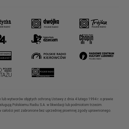
w lub wytworów objętych ochroną Ustawy z dnia 4 lutego 1994 r. o prawie
ugują Polskiemu Radiu S.A. w likwidacji lub podmiotom trzecim.
 całości jest zabronione bez uprzedniej pisemnej zgody uprawnionego.