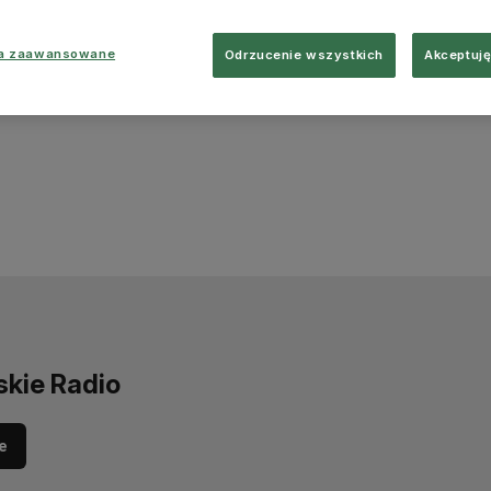
ia zaawansowane
Odrzucenie wszystkich
Akceptuję
skie Radio
e