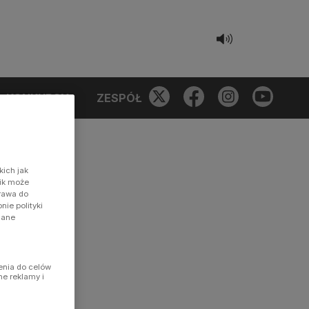
KONKURSY
ZESPÓŁ
kich jak
nik może
prawa do
ie polityki
dane
enia do celów
ne reklamy i