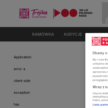
RAMÓWKA
AUDYCJE
ARTYK
Dbamy o
Application
My i nasi
5
p
unikalne i
zaakceptowa
error: a
sprzeciwu 
prywatnośc
przeglądan
client-side
Wraz z n
exception
Użycie dok
identyfikac
treści, pom
has
Lista par