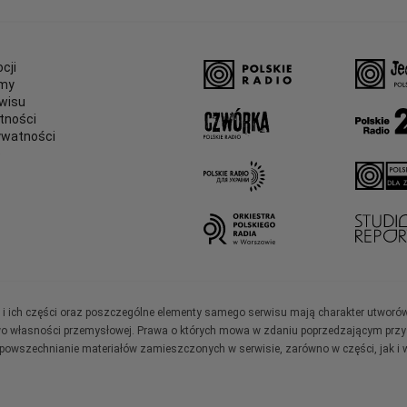
cji
amy
wisu
tności
ywatności
e
ały i ich części oraz poszczególne elementy samego serwisu mają charakter utworó
wo własności przemysłowej. Prawa o których mowa w zdaniu poprzedzającym przysł
zpowszechnianie materiałów zamieszczonych w serwisie, zarówno w części, jak i w