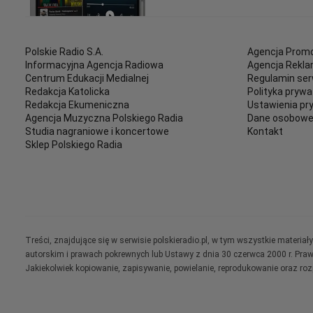
Polskie Radio S.A.
Agencja Promo
Informacyjna Agencja Radiowa
Agencja Rekl
Centrum Edukacji Medialnej
Regulamin ser
Redakcja Katolicka
Polityka prywa
Redakcja Ekumeniczna
Ustawienia pr
Agencja Muzyczna Polskiego Radia
Dane osobow
Studia nagraniowe i koncertowe
Kontakt
Sklep Polskiego Radia
Treści, znajdujące się w serwisie polskieradio.pl, w tym wszystkie materi
autorskim i prawach pokrewnych lub Ustawy z dnia 30 czerwca 2000 r. Pra
Jakiekolwiek kopiowanie, zapisywanie, powielanie, reprodukowanie oraz ro