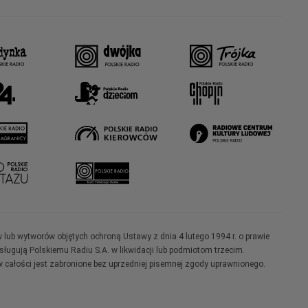
w lub wytworów objętych ochroną Ustawy z dnia 4 lutego 1994 r. o prawie
ugują Polskiemu Radiu S.A. w likwidacji lub podmiotom trzecim.
 całości jest zabronione bez uprzedniej pisemnej zgody uprawnionego.