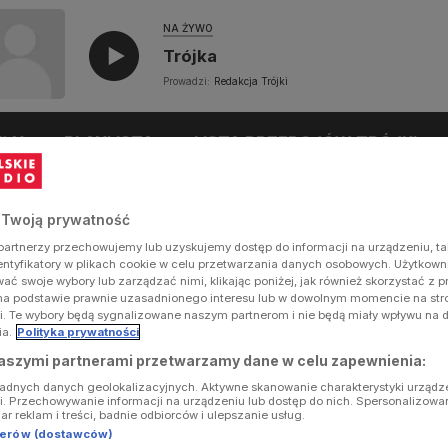
NA ŻYWO
Trójka
Prowadzi:
Redakcja Trójki
UŁY
PLAYLISTA
LISTA PRZEBOJÓW TRÓJKI
 Twoją prywatność
artnerzy przechowujemy lub uzyskujemy dostęp do informacji na urządzeniu, ta
dentyfikatory w plikach cookie w celu przetwarzania danych osobowych. Użytkow
ć swoje wybory lub zarządzać nimi, klikając poniżej, jak również skorzystać z 
na podstawie prawnie uzasadnionego interesu lub w dowolnym momencie na stron
i. Te wybory będą sygnalizowane naszym partnerom i nie będą miały wpływu na 
ia.
Polityka prywatności
aszymi partnerami przetwarzamy dane w celu zapewnienia:
ładnych danych geolokalizacyjnych. Aktywne skanowanie charakterystyki urządz
ji. Przechowywanie informacji na urządzeniu lub dostęp do nich. Spersonalizowa
iar reklam i treści, badnie odbiorców i ulepszanie usług.
tnerów (dostawców)