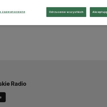
ia zaawansowane
Odrzucenie wszystkich
Akceptuję
skie Radio
e