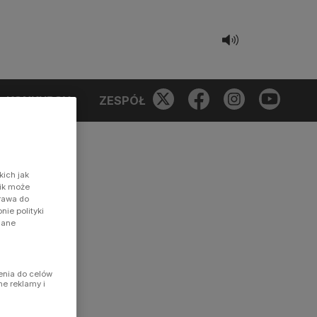
KONKURSY
ZESPÓŁ
kich jak
nik może
prawa do
ie polityki
dane
enia do celów
ne reklamy i