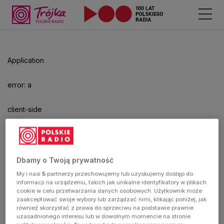
Application
error: a
client-side
exception
has
Dbamy o Twoją prywatność
My i nasi
5
partnerzy przechowujemy lub uzyskujemy dostęp do
occurred
informacji na urządzeniu, takich jak unikalne identyfikatory w plikach
cookie w celu przetwarzania danych osobowych. Użytkownik może
zaakceptować swoje wybory lub zarządzać nimi, klikając poniżej, jak
(see the
również skorzystać z prawa do sprzeciwu na podstawie prawnie
uzasadnionego interesu lub w dowolnym momencie na stronie