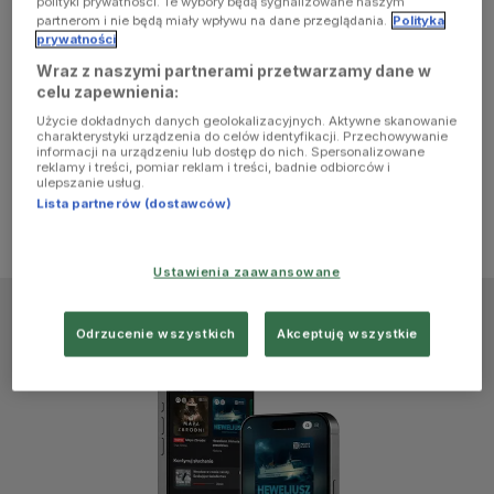
polityki prywatności. Te wybory będą sygnalizowane naszym
browser
partnerom i nie będą miały wpływu na dane przeglądania.
Polityka
prywatności
Wraz z naszymi partnerami przetwarzamy dane w
console for
celu zapewnienia:
Użycie dokładnych danych geolokalizacyjnych. Aktywne skanowanie
more
charakterystyki urządzenia do celów identyfikacji. Przechowywanie
informacji na urządzeniu lub dostęp do nich. Spersonalizowane
reklamy i treści, pomiar reklam i treści, badnie odbiorców i
information)
.
ulepszanie usług.
Lista partnerów (dostawców)
Ustawienia zaawansowane
Odrzucenie wszystkich
Akceptuję wszystkie