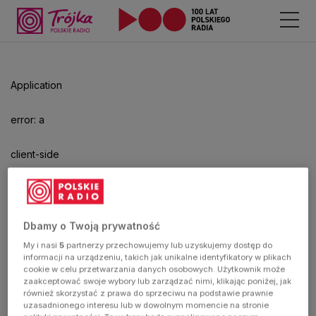
Application
error: a
client-side
exception
has
Dbamy o Twoją prywatność
My i nasi
5
partnerzy przechowujemy lub uzyskujemy dostęp do
occurred
informacji na urządzeniu, takich jak unikalne identyfikatory w plikach
cookie w celu przetwarzania danych osobowych. Użytkownik może
zaakceptować swoje wybory lub zarządzać nimi, klikając poniżej, jak
(see the
również skorzystać z prawa do sprzeciwu na podstawie prawnie
uzasadnionego interesu lub w dowolnym momencie na stronie