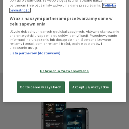
polityki prywatności. Te wybory będą sygnalizowane naszym
browser
partnerom i nie będą miały wpływu na dane przeglądania.
Polityka
prywatności
Wraz z naszymi partnerami przetwarzamy dane w
console for
celu zapewnienia:
Użycie dokładnych danych geolokalizacyjnych. Aktywne skanowanie
more
charakterystyki urządzenia do celów identyfikacji. Przechowywanie
informacji na urządzeniu lub dostęp do nich. Spersonalizowane
reklamy i treści, pomiar reklam i treści, badnie odbiorców i
information)
.
ulepszanie usług.
Lista partnerów (dostawców)
Ustawienia zaawansowane
Odrzucenie wszystkich
Akceptuję wszystkie