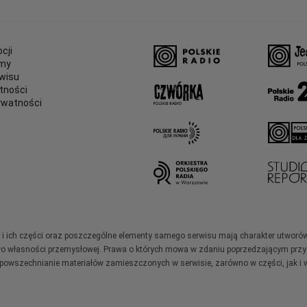
cji
amy
wisu
tności
ywatności
e
ały i ich części oraz poszczególne elementy samego serwisu mają charakter utworó
wo własności przemysłowej. Prawa o których mowa w zdaniu poprzedzającym przysł
zpowszechnianie materiałów zamieszczonych w serwisie, zarówno w części, jak i w