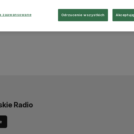
ia zaawansowane
Odrzucenie wszystkich
Akceptuję
skie Radio
e