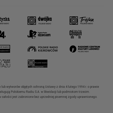
w lub wytworów objętych ochroną Ustawy z dnia 4 lutego 1994 r. o prawie
ugują Polskiemu Radiu S.A. w likwidacji lub podmiotom trzecim.
 całości jest zabronione bez uprzedniej pisemnej zgody uprawnionego.