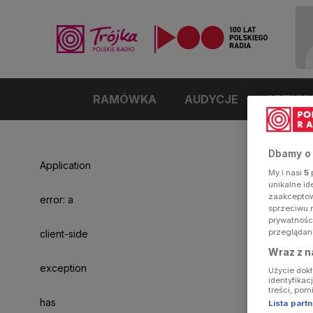
RAMÓWKA
AUDYCJE
ARTYK
Dbamy o
Application
My i nasi
5
p
unikalne i
zaakceptowa
error: a
sprzeciwu 
prywatnośc
przeglądan
client-side
Wraz z n
exception
Użycie dok
identyfikac
treści, pom
has
Lista par