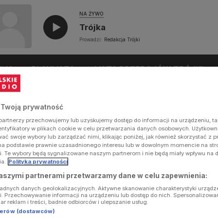
NA ŻYWO
Trójka
Prowadzi:
Redakcja Trójki
UŁY
PLAYLISTA
LISTA PRZEBOJÓW TRÓJKI
 Twoją prywatność
artnerzy przechowujemy lub uzyskujemy dostęp do informacji na urządzeniu, ta
dentyfikatory w plikach cookie w celu przetwarzania danych osobowych. Użytkow
ć swoje wybory lub zarządzać nimi, klikając poniżej, jak również skorzystać z 
na podstawie prawnie uzasadnionego interesu lub w dowolnym momencie na stron
i. Te wybory będą sygnalizowane naszym partnerom i nie będą miały wpływu na 
ia.
Polityka prywatności
aszymi partnerami przetwarzamy dane w celu zapewnienia:
ładnych danych geolokalizacyjnych. Aktywne skanowanie charakterystyki urządz
ji. Przechowywanie informacji na urządzeniu lub dostęp do nich. Spersonalizowa
iar reklam i treści, badnie odbiorców i ulepszanie usług.
tnerów (dostawców)