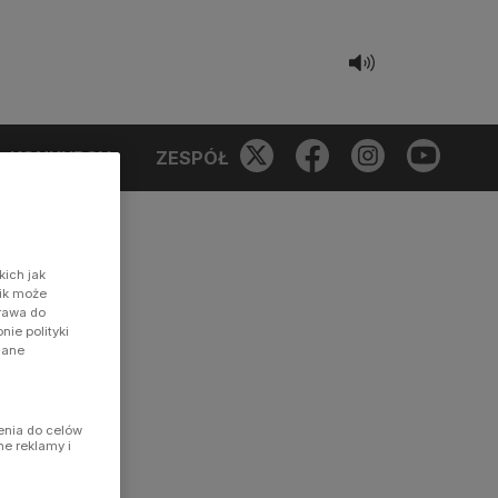
KONKURSY
ZESPÓŁ
kich jak
nik może
prawa do
ie polityki
dane
enia do celów
ne reklamy i