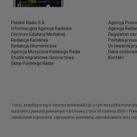
Polskie Radio S.A.
Agencja Promo
Informacyjna Agencja Radiowa
Agencja Rekl
Centrum Edukacji Medialnej
Regulamin ser
Redakcja Katolicka
Polityka prywa
Redakcja Ekumeniczna
Ustawienia pr
Agencja Muzyczna Polskiego Radia
Dane osobow
Studia nagraniowe i koncertowe
Kontakt
Sklep Polskiego Radia
Treści, znajdujące się w serwisie polskieradio.pl, w tym wszystkie materi
autorskim i prawach pokrewnych lub Ustawy z dnia 30 czerwca 2000 r. Pra
Jakiekolwiek kopiowanie, zapisywanie, powielanie, reprodukowanie oraz ro