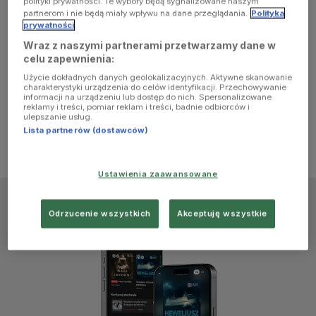
polityki prywatności. Te wybory będą sygnalizowane naszym
browser
partnerom i nie będą miały wpływu na dane przeglądania.
Polityka
prywatności
Wraz z naszymi partnerami przetwarzamy dane w
console for
celu zapewnienia:
Użycie dokładnych danych geolokalizacyjnych. Aktywne skanowanie
more
charakterystyki urządzenia do celów identyfikacji. Przechowywanie
informacji na urządzeniu lub dostęp do nich. Spersonalizowane
reklamy i treści, pomiar reklam i treści, badnie odbiorców i
information)
.
ulepszanie usług.
Lista partnerów (dostawców)
Ustawienia zaawansowane
Odrzucenie wszystkich
Akceptuję wszystkie