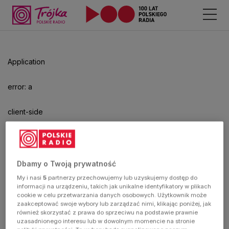
Odtwarzacz
jest
gotowy.
Kliknij
Application
aby
odtwarzać.
error: a
client-side
exception
has
Dbamy o Twoją prywatność
My i nasi
5
partnerzy przechowujemy lub uzyskujemy dostęp do
occurred
informacji na urządzeniu, takich jak unikalne identyfikatory w plikach
cookie w celu przetwarzania danych osobowych. Użytkownik może
zaakceptować swoje wybory lub zarządzać nimi, klikając poniżej, jak
(see the
również skorzystać z prawa do sprzeciwu na podstawie prawnie
uzasadnionego interesu lub w dowolnym momencie na stronie