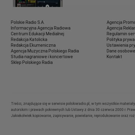
Polskie Radio S.A.
Agencja Promo
Informacyjna Agencja Radiowa
Agencja Rekl
Centrum Edukacji Medialnej
Regulamin ser
Redakcja Katolicka
Polityka prywa
Redakcja Ekumeniczna
Ustawienia pr
Agencja Muzyczna Polskiego Radia
Dane osobow
Studia nagraniowe i koncertowe
Kontakt
Sklep Polskiego Radia
Treści, znajdujące się w serwisie polskieradio.pl, w tym wszystkie materi
autorskim i prawach pokrewnych lub Ustawy z dnia 30 czerwca 2000 r. Pra
Jakiekolwiek kopiowanie, zapisywanie, powielanie, reprodukowanie oraz ro