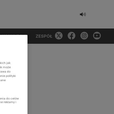
KONKURSY
ZESPÓŁ
kich jak
nik może
prawa do
ie polityki
dane
enia do celów
ne reklamy i