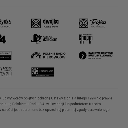
w lub wytworów objętych ochroną Ustawy z dnia 4 lutego 1994 r. o prawie
ugują Polskiemu Radiu S.A. w likwidacji lub podmiotom trzecim.
 całości jest zabronione bez uprzedniej pisemnej zgody uprawnionego.