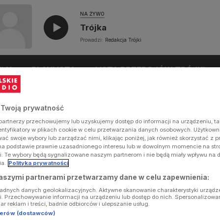
NA ŻYWO
Trójka
Prowadzi:
Redakcja Trójki
UŁY
PLAYLISTA
LISTA PRZEBOJÓW TRÓJKI
 Twoją prywatność
artnerzy przechowujemy lub uzyskujemy dostęp do informacji na urządzeniu, ta
dentyfikatory w plikach cookie w celu przetwarzania danych osobowych. Użytkow
ć swoje wybory lub zarządzać nimi, klikając poniżej, jak również skorzystać z 
na podstawie prawnie uzasadnionego interesu lub w dowolnym momencie na stron
i. Te wybory będą sygnalizowane naszym partnerom i nie będą miały wpływu na 
ia.
Polityka prywatności
aszymi partnerami przetwarzamy dane w celu zapewnienia:
ładnych danych geolokalizacyjnych. Aktywne skanowanie charakterystyki urządz
ji. Przechowywanie informacji na urządzeniu lub dostęp do nich. Spersonalizowa
iar reklam i treści, badnie odbiorców i ulepszanie usług.
tnerów (dostawców)