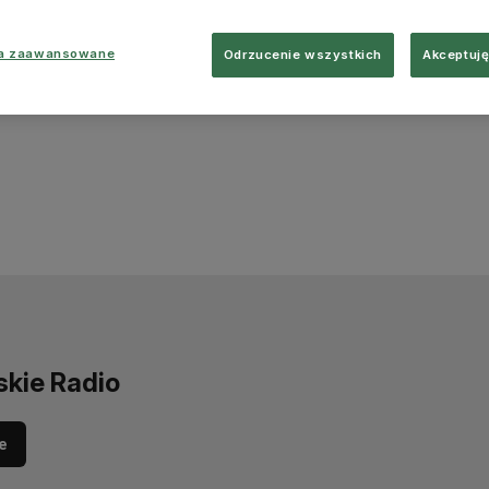
ia zaawansowane
Odrzucenie wszystkich
Akceptuję
skie Radio
e