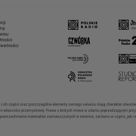
cji
amy
wisu
tności
ywatności
e
ały i ich części oraz poszczególne elementy samego serwisu mają charakter utworó
wo własności przemysłowej. Prawa o których mowa w zdaniu poprzedzającym przysł
zpowszechnianie materiałów zamieszczonych w serwisie, zarówno w części, jak i w