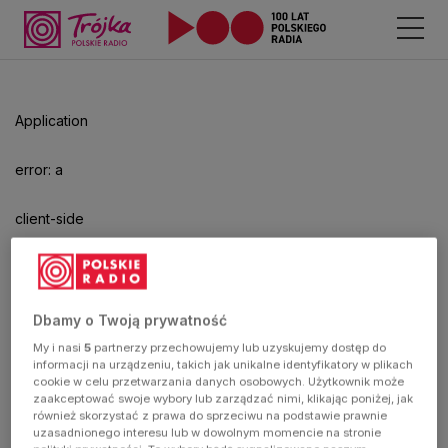
Odtwarzacz
jest
gotowy.
Kliknij
Application
aby
odtwarzać.
error: a
client-side
exception
has
Dbamy o Twoją prywatność
My i nasi
5
partnerzy przechowujemy lub uzyskujemy dostęp do
occurred
informacji na urządzeniu, takich jak unikalne identyfikatory w plikach
cookie w celu przetwarzania danych osobowych. Użytkownik może
zaakceptować swoje wybory lub zarządzać nimi, klikając poniżej, jak
(see the
również skorzystać z prawa do sprzeciwu na podstawie prawnie
uzasadnionego interesu lub w dowolnym momencie na stronie