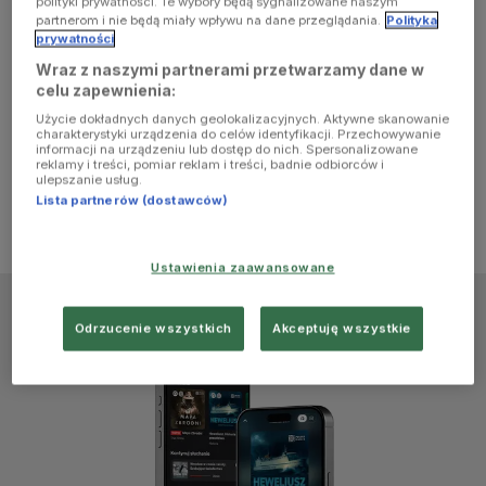
polityki prywatności. Te wybory będą sygnalizowane naszym
browser
partnerom i nie będą miały wpływu na dane przeglądania.
Polityka
prywatności
Wraz z naszymi partnerami przetwarzamy dane w
console for
celu zapewnienia:
Użycie dokładnych danych geolokalizacyjnych. Aktywne skanowanie
more
charakterystyki urządzenia do celów identyfikacji. Przechowywanie
informacji na urządzeniu lub dostęp do nich. Spersonalizowane
reklamy i treści, pomiar reklam i treści, badnie odbiorców i
information)
.
ulepszanie usług.
Lista partnerów (dostawców)
Ustawienia zaawansowane
Odrzucenie wszystkich
Akceptuję wszystkie