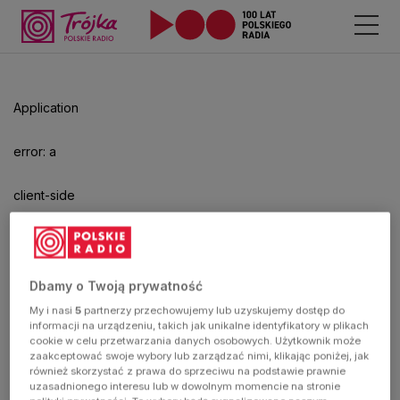
Odtwarzacz
jest
gotowy.
Kliknij
Application
aby
odtwarzać.
error: a
client-side
exception
has
Dbamy o Twoją prywatność
My i nasi
5
partnerzy przechowujemy lub uzyskujemy dostęp do
occurred
informacji na urządzeniu, takich jak unikalne identyfikatory w plikach
cookie w celu przetwarzania danych osobowych. Użytkownik może
zaakceptować swoje wybory lub zarządzać nimi, klikając poniżej, jak
(see the
również skorzystać z prawa do sprzeciwu na podstawie prawnie
uzasadnionego interesu lub w dowolnym momencie na stronie