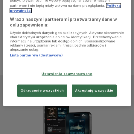
polityki prywatności. Te wybory będą sygnalizowane naszym
browser
partnerom i nie będą miały wpływu na dane przeglądania.
Polityka
prywatności
Wraz z naszymi partnerami przetwarzamy dane w
console for
celu zapewnienia:
Użycie dokładnych danych geolokalizacyjnych. Aktywne skanowanie
more
charakterystyki urządzenia do celów identyfikacji. Przechowywanie
informacji na urządzeniu lub dostęp do nich. Spersonalizowane
reklamy i treści, pomiar reklam i treści, badnie odbiorców i
information)
.
ulepszanie usług.
Lista partnerów (dostawców)
Ustawienia zaawansowane
Odrzucenie wszystkich
Akceptuję wszystkie