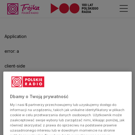
Odtwarzacz
jest
gotowy.
Kliknij
Application
aby
odtwarzać.
error: a
client-side
exception
has
Dbamy o Twoją prywatność
My i nasi
5
partnerzy przechowujemy lub uzyskujemy dostęp do
occurred
informacji na urządzeniu, takich jak unikalne identyfikatory w plikach
cookie w celu przetwarzania danych osobowych. Użytkownik może
zaakceptować swoje wybory lub zarządzać nimi, klikając poniżej, jak
(see the
również skorzystać z prawa do sprzeciwu na podstawie prawnie
uzasadnionego interesu lub w dowolnym momencie na stronie