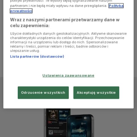
polityki prywatności. Te wybory będą sygnalizowane naszym
browser
partnerom i nie będą miały wpływu na dane przeglądania.
Polityka
prywatności
Wraz z naszymi partnerami przetwarzamy dane w
console for
celu zapewnienia:
Użycie dokładnych danych geolokalizacyjnych. Aktywne skanowanie
more
charakterystyki urządzenia do celów identyfikacji. Przechowywanie
informacji na urządzeniu lub dostęp do nich. Spersonalizowane
reklamy i treści, pomiar reklam i treści, badnie odbiorców i
information)
.
ulepszanie usług.
Lista partnerów (dostawców)
Ustawienia zaawansowane
Odrzucenie wszystkich
Akceptuję wszystkie