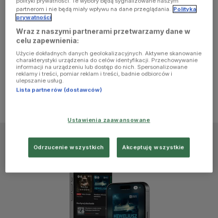
polityki prywatności. Te wybory będą sygnalizowane naszym
browser
partnerom i nie będą miały wpływu na dane przeglądania.
Polityka
prywatności
Wraz z naszymi partnerami przetwarzamy dane w
console for
celu zapewnienia:
Użycie dokładnych danych geolokalizacyjnych. Aktywne skanowanie
more
charakterystyki urządzenia do celów identyfikacji. Przechowywanie
informacji na urządzeniu lub dostęp do nich. Spersonalizowane
reklamy i treści, pomiar reklam i treści, badnie odbiorców i
information)
.
ulepszanie usług.
Lista partnerów (dostawców)
Ustawienia zaawansowane
Odrzucenie wszystkich
Akceptuję wszystkie