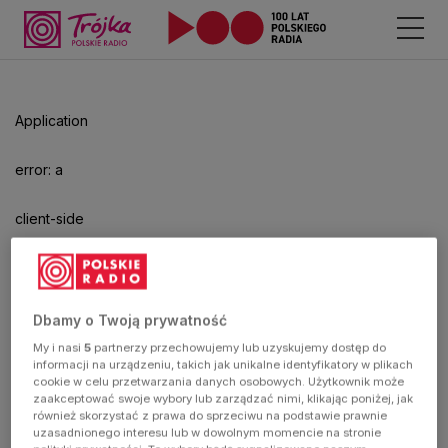
Odtwarzacz
jest
gotowy.
Kliknij
Application
aby
odtwarzać.
error: a
client-side
exception
has
Dbamy o Twoją prywatność
My i nasi
5
partnerzy przechowujemy lub uzyskujemy dostęp do
occurred
informacji na urządzeniu, takich jak unikalne identyfikatory w plikach
cookie w celu przetwarzania danych osobowych. Użytkownik może
zaakceptować swoje wybory lub zarządzać nimi, klikając poniżej, jak
(see the
również skorzystać z prawa do sprzeciwu na podstawie prawnie
uzasadnionego interesu lub w dowolnym momencie na stronie