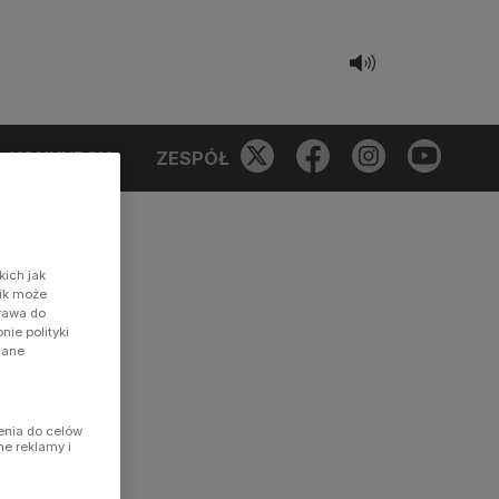
KONKURSY
ZESPÓŁ
kich jak
nik może
prawa do
ie polityki
dane
enia do celów
ne reklamy i