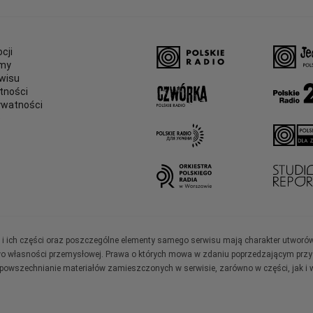
cji
amy
wisu
tności
ywatności
e
ały i ich części oraz poszczególne elementy samego serwisu mają charakter utworó
wo własności przemysłowej. Prawa o których mowa w zdaniu poprzedzającym przysł
zpowszechnianie materiałów zamieszczonych w serwisie, zarówno w części, jak i w