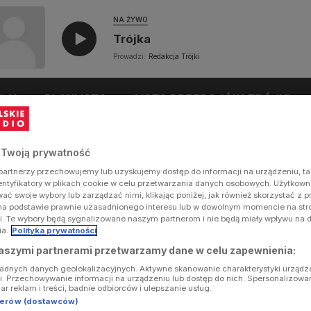
NA ŻYWO
Trójka
Prowadzi:
Redakcja Trójki
UŁY
PLAYLISTA
LISTA PRZEBOJÓW TRÓJKI
 Twoją prywatność
artnerzy przechowujemy lub uzyskujemy dostęp do informacji na urządzeniu, ta
dentyfikatory w plikach cookie w celu przetwarzania danych osobowych. Użytkow
ć swoje wybory lub zarządzać nimi, klikając poniżej, jak również skorzystać z 
na podstawie prawnie uzasadnionego interesu lub w dowolnym momencie na stron
i. Te wybory będą sygnalizowane naszym partnerom i nie będą miały wpływu na 
ia.
Polityka prywatności
aszymi partnerami przetwarzamy dane w celu zapewnienia:
ładnych danych geolokalizacyjnych. Aktywne skanowanie charakterystyki urządz
ji. Przechowywanie informacji na urządzeniu lub dostęp do nich. Spersonalizowa
iar reklam i treści, badnie odbiorców i ulepszanie usług.
tnerów (dostawców)