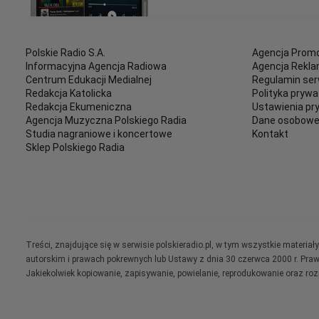
Polskie Radio S.A.
Agencja Promo
Informacyjna Agencja Radiowa
Agencja Rekl
Centrum Edukacji Medialnej
Regulamin ser
Redakcja Katolicka
Polityka prywa
Redakcja Ekumeniczna
Ustawienia pr
Agencja Muzyczna Polskiego Radia
Dane osobow
Studia nagraniowe i koncertowe
Kontakt
Sklep Polskiego Radia
Treści, znajdujące się w serwisie polskieradio.pl, w tym wszystkie materi
autorskim i prawach pokrewnych lub Ustawy z dnia 30 czerwca 2000 r. Pra
Jakiekolwiek kopiowanie, zapisywanie, powielanie, reprodukowanie oraz ro