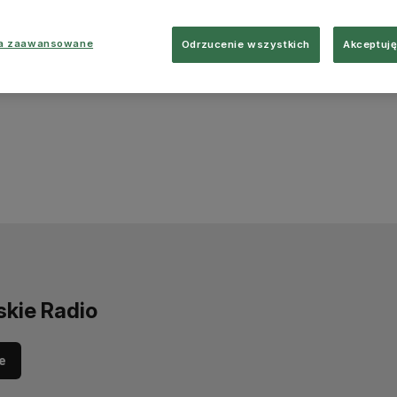
ia zaawansowane
Odrzucenie wszystkich
Akceptuję
skie Radio
e