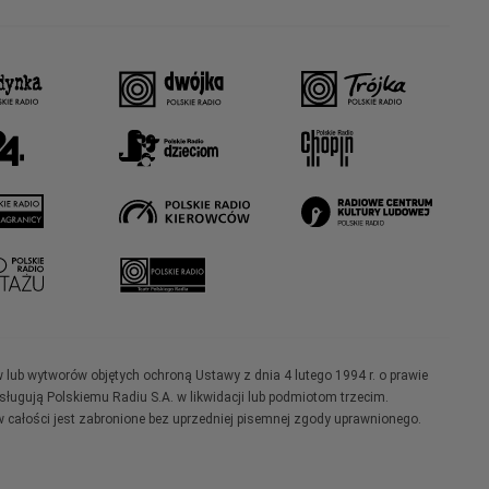
w lub wytworów objętych ochroną Ustawy z dnia 4 lutego 1994 r. o prawie
ugują Polskiemu Radiu S.A. w likwidacji lub podmiotom trzecim.
 całości jest zabronione bez uprzedniej pisemnej zgody uprawnionego.