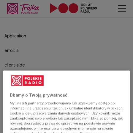
Application
error: a
client-side
exception
has
Dbamy o Twoją prywatność
My i nasi
5
partnerzy przechowujemy lub uzyskujemy dostęp do
occurred
informacji na urządzeniu, takich jak unikalne identyfikatory w plikach
cookie w celu przetwarzania danych osobowych. Użytkownik może
zaakceptować swoje wybory lub zarządzać nimi, klikając poniżej, jak
(see the
również skorzystać z prawa do sprzeciwu na podstawie prawnie
uzasadnionego interesu lub w dowolnym momencie na stronie