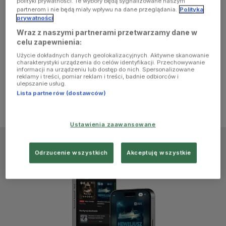
polityki prywatności. Te wybory będą sygnalizowane naszym
browser
partnerom i nie będą miały wpływu na dane przeglądania.
Polityka
prywatności
Wraz z naszymi partnerami przetwarzamy dane w
console for
celu zapewnienia:
Użycie dokładnych danych geolokalizacyjnych. Aktywne skanowanie
more
charakterystyki urządzenia do celów identyfikacji. Przechowywanie
informacji na urządzeniu lub dostęp do nich. Spersonalizowane
reklamy i treści, pomiar reklam i treści, badnie odbiorców i
information)
.
ulepszanie usług.
Lista partnerów (dostawców)
Ustawienia zaawansowane
Odrzucenie wszystkich
Akceptuję wszystkie