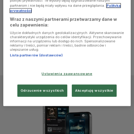
polityki prywatności. Te wybory będą sygnalizowane naszym
browser
partnerom i nie będą miały wpływu na dane przeglądania.
Polityka
prywatności
Wraz z naszymi partnerami przetwarzamy dane w
console for
celu zapewnienia:
Użycie dokładnych danych geolokalizacyjnych. Aktywne skanowanie
more
charakterystyki urządzenia do celów identyfikacji. Przechowywanie
informacji na urządzeniu lub dostęp do nich. Spersonalizowane
reklamy i treści, pomiar reklam i treści, badnie odbiorców i
information)
.
ulepszanie usług.
Lista partnerów (dostawców)
Ustawienia zaawansowane
Odrzucenie wszystkich
Akceptuję wszystkie