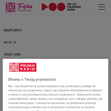
Odtwarzacz
jest
gotowy.
Kliknij
Application
aby
odtwarzać.
error: a
client-side
exception
has
Dbamy o Twoją prywatność
My i nasi
5
partnerzy przechowujemy lub uzyskujemy dostęp do
occurred
informacji na urządzeniu, takich jak unikalne identyfikatory w plikach
cookie w celu przetwarzania danych osobowych. Użytkownik może
zaakceptować swoje wybory lub zarządzać nimi, klikając poniżej, jak
(see the
również skorzystać z prawa do sprzeciwu na podstawie prawnie
uzasadnionego interesu lub w dowolnym momencie na stronie