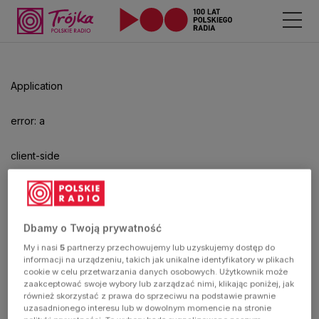
Odtwarzacz
jest
gotowy.
Kliknij
Application
aby
odtwarzać.
error: a
client-side
exception
has
Dbamy o Twoją prywatność
My i nasi
5
partnerzy przechowujemy lub uzyskujemy dostęp do
occurred
informacji na urządzeniu, takich jak unikalne identyfikatory w plikach
cookie w celu przetwarzania danych osobowych. Użytkownik może
zaakceptować swoje wybory lub zarządzać nimi, klikając poniżej, jak
(see the
również skorzystać z prawa do sprzeciwu na podstawie prawnie
uzasadnionego interesu lub w dowolnym momencie na stronie