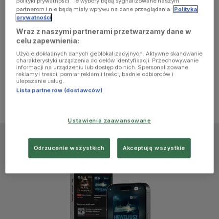
polityki prywatności. Te wybory będą sygnalizowane naszym
browser
partnerom i nie będą miały wpływu na dane przeglądania.
Polityka
prywatności
Wraz z naszymi partnerami przetwarzamy dane w
console for
celu zapewnienia:
Użycie dokładnych danych geolokalizacyjnych. Aktywne skanowanie
more
charakterystyki urządzenia do celów identyfikacji. Przechowywanie
informacji na urządzeniu lub dostęp do nich. Spersonalizowane
reklamy i treści, pomiar reklam i treści, badnie odbiorców i
information)
.
ulepszanie usług.
Lista partnerów (dostawców)
Ustawienia zaawansowane
Odrzucenie wszystkich
Akceptuję wszystkie