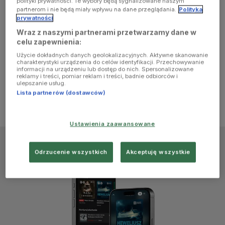
polityki prywatności. Te wybory będą sygnalizowane naszym
browser
partnerom i nie będą miały wpływu na dane przeglądania.
Polityka
prywatności
Wraz z naszymi partnerami przetwarzamy dane w
console for
celu zapewnienia:
Użycie dokładnych danych geolokalizacyjnych. Aktywne skanowanie
more
charakterystyki urządzenia do celów identyfikacji. Przechowywanie
informacji na urządzeniu lub dostęp do nich. Spersonalizowane
reklamy i treści, pomiar reklam i treści, badnie odbiorców i
information)
.
ulepszanie usług.
Lista partnerów (dostawców)
Ustawienia zaawansowane
Odrzucenie wszystkich
Akceptuję wszystkie