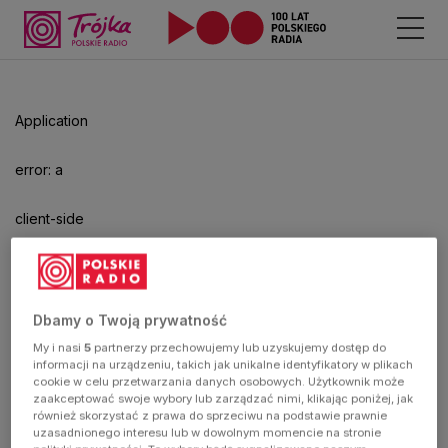
Application
error: a
client-side
exception
has
Dbamy o Twoją prywatność
My i nasi
5
partnerzy przechowujemy lub uzyskujemy dostęp do
occurred
informacji na urządzeniu, takich jak unikalne identyfikatory w plikach
cookie w celu przetwarzania danych osobowych. Użytkownik może
zaakceptować swoje wybory lub zarządzać nimi, klikając poniżej, jak
(see the
również skorzystać z prawa do sprzeciwu na podstawie prawnie
uzasadnionego interesu lub w dowolnym momencie na stronie