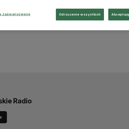
ia zaawansowane
Odrzucenie wszystkich
Akceptuję
skie Radio
e