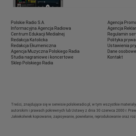
Polskie Radio S.A.
Agencja Promo
Informacyjna Agencja Radiowa
Agencja Rekl
Centrum Edukacji Medialnej
Regulamin ser
Redakcja Katolicka
Polityka prywa
Redakcja Ekumeniczna
Ustawienia pr
Agencja Muzyczna Polskiego Radia
Dane osobow
Studia nagraniowe i koncertowe
Kontakt
Sklep Polskiego Radia
Treści, znajdujące się w serwisie polskieradio.pl, w tym wszystkie materi
autorskim i prawach pokrewnych lub Ustawy z dnia 30 czerwca 2000 r. Pra
Jakiekolwiek kopiowanie, zapisywanie, powielanie, reprodukowanie oraz ro