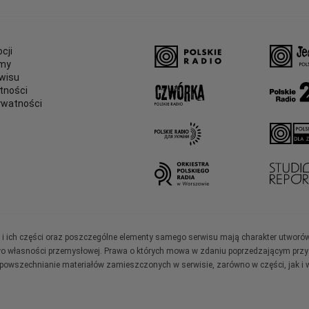
cji
amy
wisu
tności
ywatności
e
ały i ich części oraz poszczególne elementy samego serwisu mają charakter utworó
wo własności przemysłowej. Prawa o których mowa w zdaniu poprzedzającym przysł
zpowszechnianie materiałów zamieszczonych w serwisie, zarówno w części, jak i w