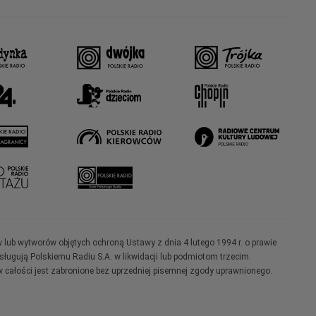
w lub wytworów objętych ochroną Ustawy z dnia 4 lutego 1994 r. o prawie
ugują Polskiemu Radiu S.A. w likwidacji lub podmiotom trzecim.
 całości jest zabronione bez uprzedniej pisemnej zgody uprawnionego.