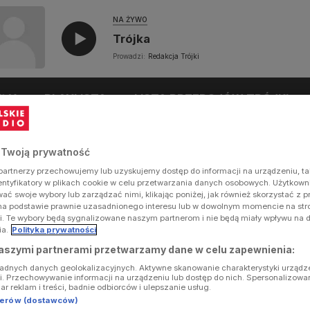
NA ŻYWO
Trójka
Prowadzi:
Redakcja Trójki
UŁY
PLAYLISTA
LISTA PRZEBOJÓW TRÓJKI
 Twoją prywatność
artnerzy przechowujemy lub uzyskujemy dostęp do informacji na urządzeniu, ta
dentyfikatory w plikach cookie w celu przetwarzania danych osobowych. Użytkow
ć swoje wybory lub zarządzać nimi, klikając poniżej, jak również skorzystać z 
na podstawie prawnie uzasadnionego interesu lub w dowolnym momencie na stron
i. Te wybory będą sygnalizowane naszym partnerom i nie będą miały wpływu na 
ia.
Polityka prywatności
aszymi partnerami przetwarzamy dane w celu zapewnienia:
ładnych danych geolokalizacyjnych. Aktywne skanowanie charakterystyki urządz
ji. Przechowywanie informacji na urządzeniu lub dostęp do nich. Spersonalizowa
iar reklam i treści, badnie odbiorców i ulepszanie usług.
tnerów (dostawców)