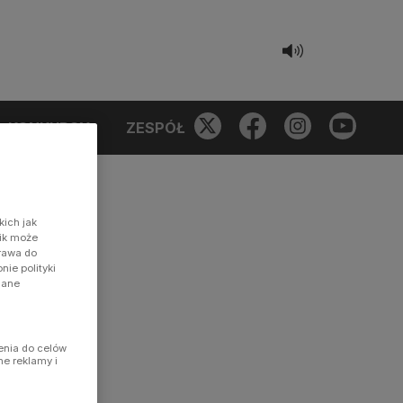
KONKURSY
ZESPÓŁ
kich jak
nik może
prawa do
ie polityki
dane
enia do celów
ne reklamy i