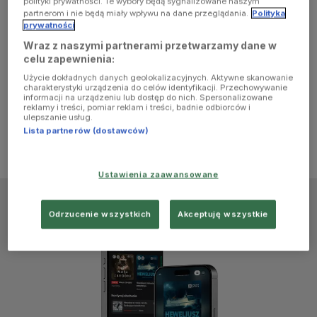
polityki prywatności. Te wybory będą sygnalizowane naszym
browser
partnerom i nie będą miały wpływu na dane przeglądania.
Polityka
prywatności
Wraz z naszymi partnerami przetwarzamy dane w
console for
celu zapewnienia:
Użycie dokładnych danych geolokalizacyjnych. Aktywne skanowanie
more
charakterystyki urządzenia do celów identyfikacji. Przechowywanie
informacji na urządzeniu lub dostęp do nich. Spersonalizowane
reklamy i treści, pomiar reklam i treści, badnie odbiorców i
information)
.
ulepszanie usług.
Lista partnerów (dostawców)
Ustawienia zaawansowane
Odrzucenie wszystkich
Akceptuję wszystkie