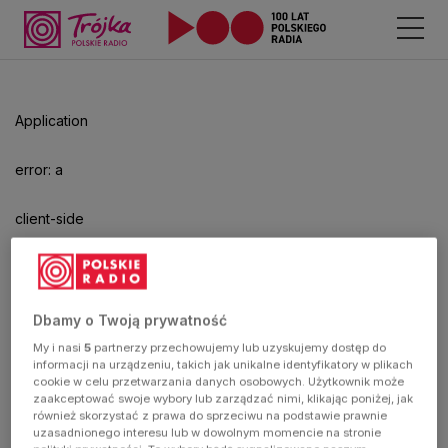
Odtwarzacz
jest
gotowy.
Kliknij
Application
aby
odtwarzać.
error: a
client-side
exception
has
Dbamy o Twoją prywatność
My i nasi
5
partnerzy przechowujemy lub uzyskujemy dostęp do
occurred
informacji na urządzeniu, takich jak unikalne identyfikatory w plikach
cookie w celu przetwarzania danych osobowych. Użytkownik może
zaakceptować swoje wybory lub zarządzać nimi, klikając poniżej, jak
(see the
również skorzystać z prawa do sprzeciwu na podstawie prawnie
uzasadnionego interesu lub w dowolnym momencie na stronie