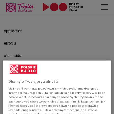
Odtwarzacz
jest
gotowy.
Kliknij
Application
aby
odtwarzać.
error: a
client-side
exception
has
Dbamy o Twoją prywatność
My i nasi
5
partnerzy przechowujemy lub uzyskujemy dostęp do
occurred
informacji na urządzeniu, takich jak unikalne identyfikatory w plikach
cookie w celu przetwarzania danych osobowych. Użytkownik może
zaakceptować swoje wybory lub zarządzać nimi, klikając poniżej, jak
(see the
również skorzystać z prawa do sprzeciwu na podstawie prawnie
uzasadnionego interesu lub w dowolnym momencie na stronie