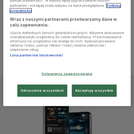
polityki prywatności. Te wybory będą sygnalizowane naszym
browser
partnerom i nie będą miały wpływu na dane przeglądania.
Polityka
prywatności
Wraz z naszymi partnerami przetwarzamy dane w
console for
celu zapewnienia:
Użycie dokładnych danych geolokalizacyjnych. Aktywne skanowanie
more
charakterystyki urządzenia do celów identyfikacji. Przechowywanie
informacji na urządzeniu lub dostęp do nich. Spersonalizowane
reklamy i treści, pomiar reklam i treści, badnie odbiorców i
information)
.
ulepszanie usług.
Lista partnerów (dostawców)
Ustawienia zaawansowane
Odrzucenie wszystkich
Akceptuję wszystkie